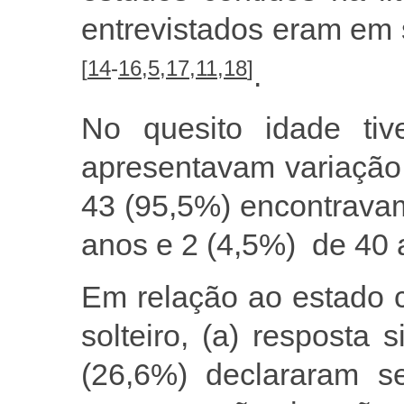
entrevistados eram em 
[
14
-
16
,
5
,
17
,
11
,
18
]
.
No quesito idade tiv
apresentavam variação
43 (95,5%) encontrava
anos e 2 (4,5%) de 40 
Em relação ao estado ci
solteiro, (a) resposta 
(26,6%) declararam s