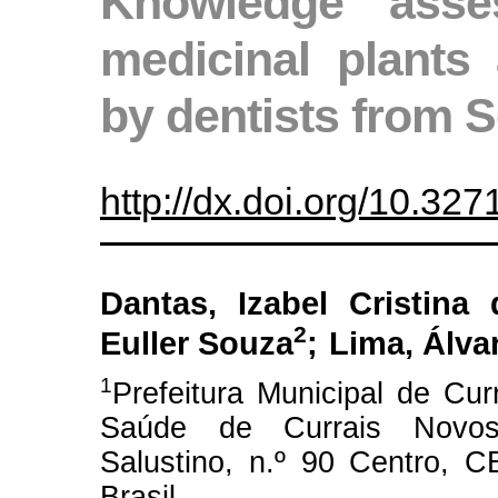
Knowledge ass
medicinal plants
by dentists from S
http://dx.doi.org/10.3
Dantas, Izabel Cristina
2
Euller Souza
;
Lima, Álva
1
Prefeitura Municipal de Cur
Saúde de Currais Novo
Salustino, n.º 90 Centro, 
Brasil.