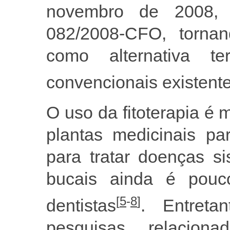
novembro de 2008, 
082/2008-CFO, torna
como alternativa te
convencionais existent
O uso da fitoterapia é m
plantas medicinais pa
para tratar doenças s
bucais ainda é pouc
[
5
-
8
]
dentistas
. Entreta
pesquisas relacion