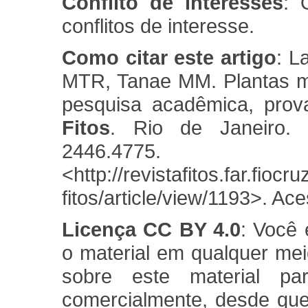
Conflito de interesses
: 
conflitos de interesse.
Como citar este artigo
: L
MTR, Tanae MM. Plantas med
pesquisa acadêmica, pro
Fitos
. Rio de Janeiro. 
2446.4775. 
<http://revistafitos.far.fiocr
fitos/article/view/1193>. A
Licença CC BY 4.0
: Você 
o material em qualquer meio
sobre este material pa
comercialmente, desde que