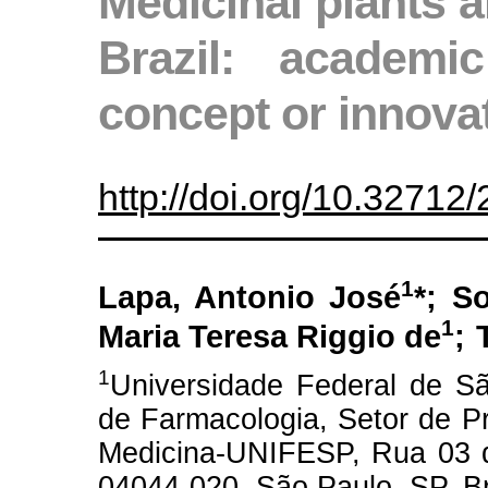
Medicinal plants 
Brazil: academi
concept or innova
http://doi.org/10.3271
1
Lapa, Antonio José
*;
So
1
Maria Teresa Riggio de
;
1
Universidade Federal de S
de Farmacologia, Setor de Pr
Medicina-UNIFESP, Rua 03 d
04044-020, São Paulo, SP, Br