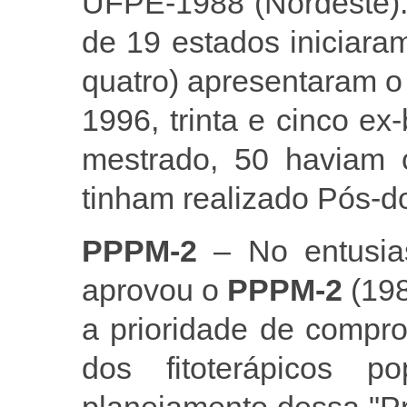
UFPE-1988 (Nordeste). 
de 19 estados iniciara
quatro) apresentaram o 
1996, trinta e cinco ex
mestrado, 50 haviam 
tinham realizado Pós-d
PPPM-2
– No entusia
aprovou o
PPPM-2
(198
a prioridade de compro
dos fitoterápicos 
planejamento dessa "P