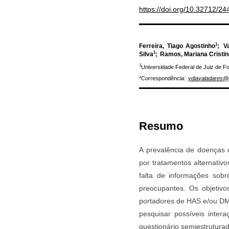
https://doi.org/10.32712/2
1
Ferreira, Tiago Agostinho
;
V
1
Silva
;
Ramos, Mariana Cristin
1
Universidade Federal de Juiz de F
*Correspondência:
ydiavaladares@
Resumo
A prevalência de doenças 
por tratamentos alternativ
falta de informações sob
preocupantes. Os objetivos
portadores de HAS e/ou DM
pesquisar possíveis inter
questionário semiestrutur