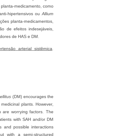
ão planta-medicamento, como
nti-hipertensivos ou
Allium
rações planta-medicamentos,
o de efeitos indesejáveis,
tadores de HAS e DM.
ertensão arterial sistêmica
.
llitus
(DM) encourages the
 medicinal plants. However,
on are worrying factors. The
patients with SAH and/or DM
 and possible interactions
ut with a semi-structured