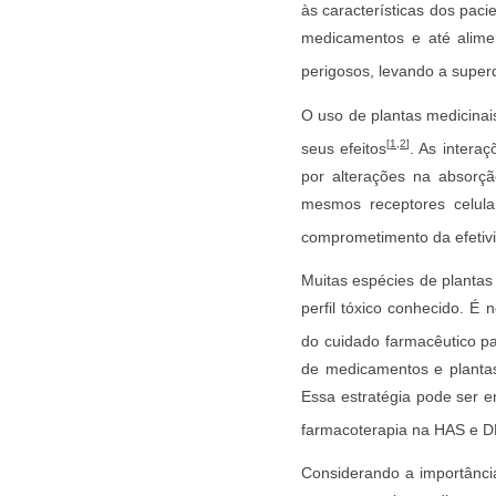
às características dos paci
medicamentos e até alimen
perigosos, levando a super
O uso de plantas medicina
[
1
,
2
]
seus efeitos
. As intera
por alterações na absorçã
mesmos receptores celula
comprometimento da efetiv
Muitas espécies de plantas
perfil tóxico conhecido. É 
do cuidado farmacêutico pa
de medicamentos e plantas 
Essa estratégia pode ser 
farmacoterapia na HAS e 
Considerando a importânci