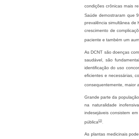
condições crônicas mais re
Saúde demostraram que 9 
prevalência simultânea de 
crescimento de complicaçõ
paciente e também um aume
As DCNT são doenças com gr
saudável, são fundamenta
identificação do uso conc
eficientes e necessárias, c
consequentemente, maior 
Grande parte da população 
na naturalidade inofensiv
indesejáveis consistem em
[
2
]
pública
.
As plantas medicinais pode