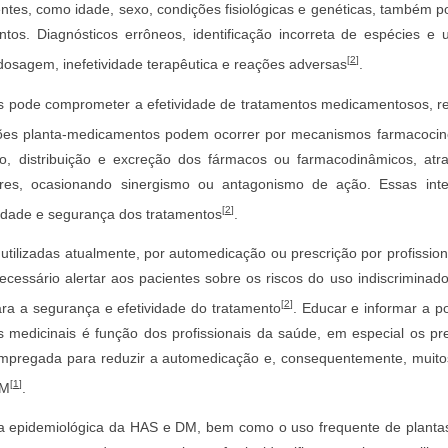
entes, como idade, sexo, condições fisiológicas e genéticas, também 
tos. Diagnósticos errôneos, identificação incorreta de espécies 
[
2
]
dosagem, inefetividade terapêutica e reações adversas
.
is pode comprometer a efetividade de tratamentos medicamentosos, re
ções planta-medicamentos podem ocorrer por mecanismos farmacociné
o, distribuição e excreção dos fármacos ou farmacodinâmicos, at
res, ocasionando sinergismo ou antagonismo de ação. Essas int
[
2
]
idade e segurança dos tratamentos
.
 utilizadas atualmente, por automedicação ou prescrição por profissi
necessário alertar aos pacientes sobre os riscos do uso indiscrimina
[
2
]
ra a segurança e efetividade do tratamento
. Educar e informar a p
medicinais é função dos profissionais da saúde, em especial os pre
empregada para reduzir a automedicação e, consequentemente, muito
[
1
]
DM
.
a epidemiológica da HAS e DM, bem como o uso frequente de planta