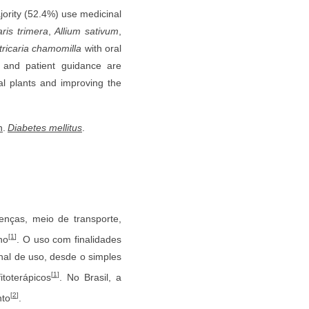
ority (52.4%) use medicinal
ris trimera
,
Allium sativum
,
ricaria chamomilla
with oral
y and patient guidance are
nal plants and improving the
n
.
Diabetes mellitus
.
enças, meio de transporte,
[
1
]
no
. O uso com finalidades
nal de uso, desde o simples
[
1
]
toterápicos
. No Brasil, a
[
2
]
nto
.