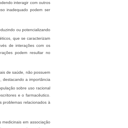
podendo interagir com outros
e uso inadequado podem ser
duzindo ou potencializando
ticos, que se caracterizam
ravés de interações com os
erações podem resultar no
onais de saúde, não possuem
do, destacando a importância
opulação sobre uso racional
scritores e o farmacêutico.
s problemas relacionados à
s medicinais em associação