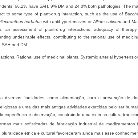
ondents, 66.2% have SAH, 9% DM and 24.8% both pathologies. The maj
ct to some type of plant-drug interaction, such as the use of
Baccha
Plectranthus barbatus
with antihypertensives or
Allium sativum
and
Mat
nse, an assessment of plant-drug interactions, adequacy of therap
nting undesirable effects, contributing to the rational use of medici
with SAH and DM.
ractions
.
Rational use of medicinal plants
.
Systemic arterial hypertensio
ara diversas finalidades, como alimentação, cura e prevenção de do
 religiosas é uma das mais antigas atividades exercidas pelo ser huma
da experiência e observação, construindo uma extensa cultura tradicio
rmas mais sofisticadas de fabricação industrial de medicamentos fi
a pluralidade étnica e cultural favoreceram ainda mais esse conhecime