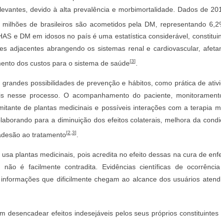
levantes, devido à alta prevalência e morbimortalidade. Dados de 2
milhões de brasileiros são acometidos pela DM, representando 6,2
HAS e DM em idosos no país é uma estatística considerável, constituin
es adjacentes abrangendo os sistemas renal e cardiovascular, afeta
[
3
]
nto dos custos para o sistema de saúde
.
andes possibilidades de prevenção e hábitos, como prática de ativi
is nesse processo. O acompanhamento do paciente, monitorament
omitante de plantas medicinais e possíveis interações com a terapia
olaborando para a diminuição dos efeitos colaterais, melhora da condi
[
2
,
3
]
adesão ao tratamento
.
usa plantas medicinais, pois acredita no efeito dessas na cura de en
a não é facilmente contradita. Evidências científicas de ocorrência
 informações que dificilmente chegam ao alcance dos usuários atend
m desencadear efeitos indesejáveis pelos seus próprios constituintes 