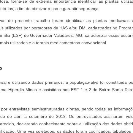
sa, torna-se de extrema importância identificar as plantas utiliz
ntá-los, a fim de otimizar o uso e garantir segurança.
vos do presente trabalho foram identificar as plantas medicinais 
s utilizados por portadores de HAS e/ou DM, cadastrados no Progra
mília (ESF) de Governador Valadares, MG, caracterizar esses usuári
 mais utilizadas e a terapia medicamentosa convencional.
o
al e utilizando dados primários, a população-alvo foi constituída 
ma Hiperdia Minas e assistidos nas ESF 1 e 2 do Bairro Santa Rit
por entrevistas semiestruturadas diretas, sendo todas as informaçõ
íodo de abril a setembro de 2019. Os entrevistados assinaram vo
arecido, declarando conhecimento sobre a utilização dos dados obtid
ficação. Uma vez coletados, os dados foram codificados, tabulados 