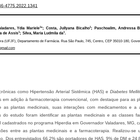
446-4775.2022.1341
1
1
aladares, Ydia Mariele
*;
Costa, Jullyana Bicalho
;
Paschoalim, Andressa B
1
1
a de Assis
;
Silva, Maria Ludmila da
.
ora (UFJF), Departamento de Farmácia. Rua São Paulo, 745, Centro, CEP 35010-180, Gover
gmail.com
crônicas como Hipertensão Arterial Sistêmica (HAS) e
Diabetes Melli
os em adição à farmacoterapia convencional, com destaque para as p
re as plantas medicinais, suas interações com medicamentos e a 
 do estudo foram identificar as plantas medicinais e as classes fa
 cadastrados no programa Hiperdia em Governador Valadares, MG, car
ações entre as plantas medicinais e a farmacoterapia. Realizou-se
ado. Dos entrevistados 66,2% são portadores de HAS, 9% de DM e 24,