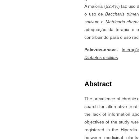
A maioria (52,4%) faz uso 
o uso de
Baccharis trimer
sativum
e
Matricaria chamo
adequação da terapia e or
contribuindo para o uso ra
Palavras-chave:
Interaç
Diabetes mellitus
.
Abstract
The prevalence of chronic 
search for alternative tre
the lack of information abo
objectives of the study we
registered in the Hiperdi
between medicinal plants