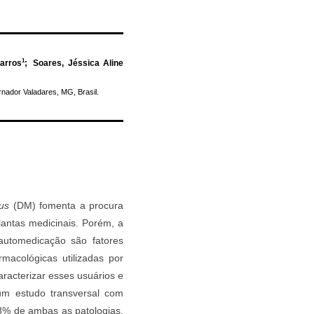
1
arros
;
Soares, Jéssica Aline
nador Valadares, MG, Brasil.
tus
(DM) fomenta a procura
lantas medicinais. Porém, a
automedicação são fatores
rmacológicas utilizadas por
acterizar esses usuários e
 um estudo transversal com
8% de ambas as patologias.