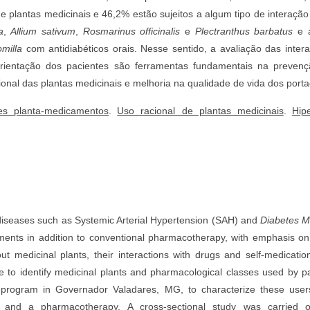
de plantas medicinais e 46,2% estão sujeitos a algum tipo de interaç
a
,
Allium sativum
,
Rosmarinus officinalis
e
Plectranthus barbatus
e a
milla
com antidiabéticos orais. Nesse sentido, a avaliação das inte
ientação dos pacientes são ferramentas fundamentais na prevençã
cional das plantas medicinais e melhoria na qualidade de vida dos por
ões planta-medicamentos
.
Uso racional de plantas medicinais
.
Hip
diseases such as Systemic Arterial Hypertension (SAH) and
Diabetes Me
atments in addition to conventional pharmacotherapy, with emphasis on
ut medicinal plants, their interactions with drugs and self-medicati
re to identify medicinal plants and pharmacological classes used by 
a program in Governador Valadares, MG, to characterize these users
 and a pharmacotherapy. A cross-sectional study was carried o