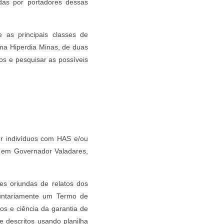
adas por portadores dessas
e as principais classes de
ma Hiperdia Minas, de duas
os e pesquisar as possíveis
por indivíduos com HAS e/ou
a em Governador Valadares,
es oriundas de relatos dos
luntariamente um Termo de
os e ciência da garantia de
e descritos usando planilha