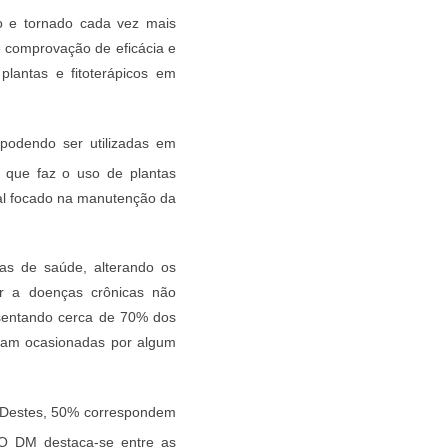
do e tornado cada vez mais
e comprovação de eficácia e
lantas e fitoterápicos em
 podendo ser utilizadas em
a que faz o uso de plantas
nal focado na manutenção da
cas de saúde, alterando os
ar a doenças crônicas não
sentando cerca de 70% dos
oram ocasionadas por algum
. Destes, 50% correspondem
 O DM destaca-se entre as