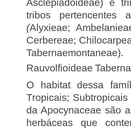
Asclepiadoideae) e tr
tribos pertencentes a
(
Alyxieae; Ambelaniea
Cerbereae; Chilocarpe
Tabernaemontaneae)
Rauvolfioideae Taber
O habitat dessa famíl
Tropicais; Subtropica
da Apocynaceae são ar
herbáceas que conten