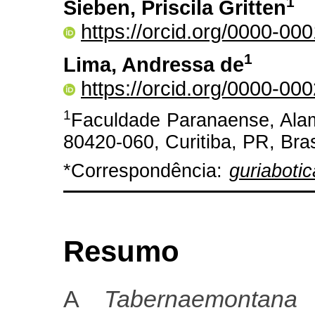
1
Sieben, Priscila Gritten
https://orcid.org/0000-0
1
Lima, Andressa de
https://orcid.org/0000-0
1
Faculdade Paranaense, Alam
80420-060, Curitiba, PR, Bras
*Correspondência:
guriaboti
Resumo
A
Tabernaemontan