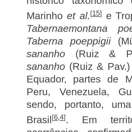
histórico taxonômico
[
15
]
Marinho
et al.
e Tro
Tabernaemontana po
Taberna poeppigii
(Mü
sananho
(Ruiz & Pa
sananho
(Ruiz & Pav.)
Equador, partes de M
Peru, Venezuela, Gu
sendo, portanto, um
[
6
,
4
]
Brasil
. Em territó