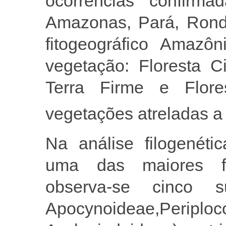
ocorrências confirm
Amazonas, Pará, Rond
fitogeográfico Amazôn
vegetação: Floresta Ci
Terra Firme e Flor
vegetações atreladas a 
Na análise filogenéti
uma das maiores fa
observa-se cinco su
Apocynoideae,Peripl