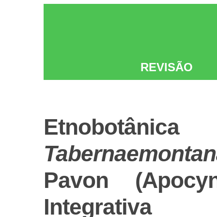
REVISÃO
Etnobotân
Tabernaemont
Pavon (Apocy
Integrativa