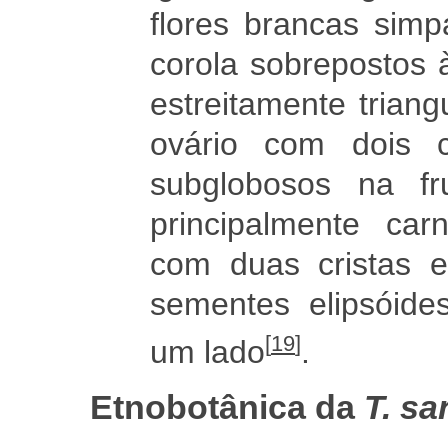
flores brancas simp
corola sobrepostos 
estreitamente triang
ovário com dois ca
subglobosos na fr
principalmente ca
com duas cristas e
sementes elipsóide
[
19
]
um lado
.
Etnobotânica da
T. s