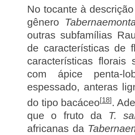
No tocante à descrição
gênero
Tabernaemon
outras subfamílias Ra
de características de 
características florai
com ápice penta-l
espessado, anteras lig
[
18
]
do tipo bacáceo
. Ad
que o fruto da
T. s
africanas da
Tabernae