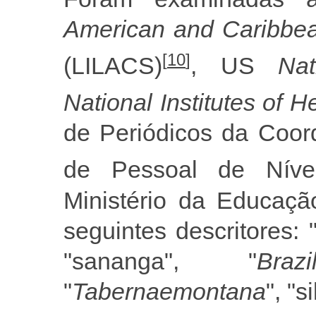
American and Caribbea
[
10
]
(LILACS)
, US
Nat
National Institutes of H
de Periódicos da Coor
de Pessoal de Níve
Ministério da Educaçã
seguintes descritores: 
"sananga", "
Braz
"
Tabernaemontana
", "s