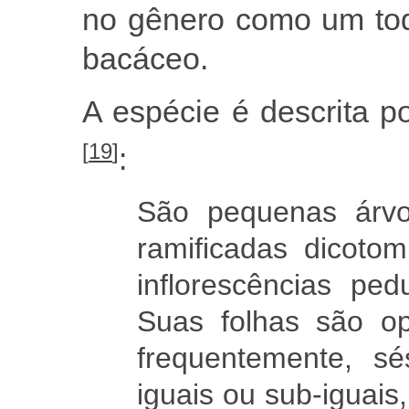
no gênero como um tod
bacáceo.
A espécie é descrita 
[
19
]
:
São pequenas árvo
ramificadas dicoto
inflorescências pe
Suas folhas são op
frequentemente, s
iguais ou sub-iguais