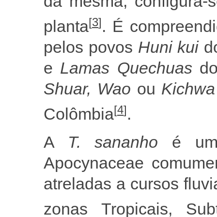
da mesma, configura-s
[
3
]
planta
. É compreendi
pelos povos
Huni kui
do
e
Lamas Quechuas
do
Shuar, Wao
ou
Kichwa
[
4
]
Colômbia
.
A
T. sananho
é um
Apocynaceae comumen
atreladas a cursos fluv
zonas Tropicais, Sub