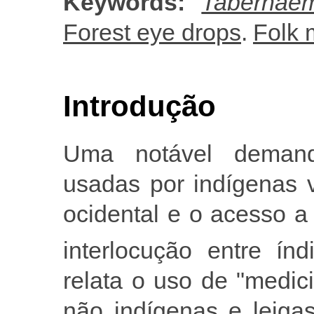
Keywords:
Tabernae
Forest eye drops
.
Folk 
Introdução
Uma notável demand
usadas por indígenas 
ocidental e o acesso a
interlocução entre índ
relata o uso de "medic
não indígenas e leiga