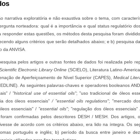
dos
 narrativa exploratória e não exaustiva sobre o tema, com característi
rgunta norteadora: qual é a importância e qual status regulatório dos
ra responder estas questões, os métodos desta pesquisa foram dividido
edecendo alguns critérios que serão detalhados abaixo; e b) pesquisa d
ico da ANVISA.
esquisa pelos artigos e outras fontes de dados foi realizada pelo rep
Scientific Electronic Library Online
(SCIELO), Literatura Latino-Americ
enação de Aperfeiçoamento de Nível Superior (CAPES),
Medical Liter
LINE). As seguintes palavras-chaves e operadores booleanos AND /
iais" /
"historical use of essential oils"
; "uso tradicional de óleos ess
gia dos óleos essenciais"
/ "essential oils regulations"
; "mercado dos
leos essenciais" /
"essential oils"
; "regulação dos óleos essenciais" 
foram confirmadas pelos descritores DESH / MESH. Dos artigos, o 
vesse de acordo com os critérios abaixo, era lido na íntegra. Os seg
diomas português e inglês; b) período da busca entre janeiro e de