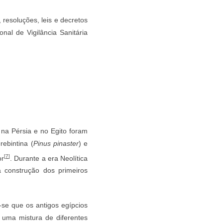
 resoluções, leis e decretos
nal de Vigilância Sanitária
 na Pérsia e no Egito foram
ebintina (
Pinus pinaster
) e
[
7
]
or
. Durante a era Neolítica
 construção dos primeiros
se que os antigos egípcios
uma mistura de diferentes