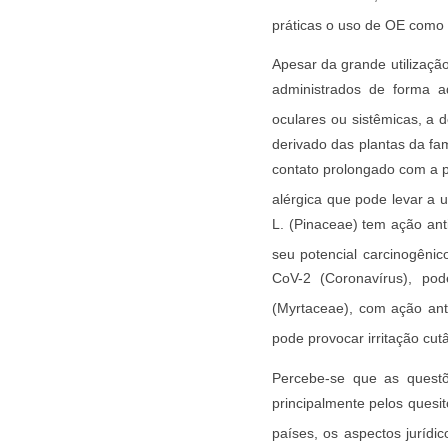
práticas o uso de OE como c
Apesar da grande utilizaçã
administrados de forma a
oculares ou sistêmicas, a
derivado das plantas da fam
contato prolongado com a pe
alérgica que pode levar a
L. (Pinaceae) tem ação anti
seu potencial carcinogêni
CoV-2 (Coronavírus), po
(Myrtaceae), com ação antio
pode provocar irritação cut
Percebe-se que as questõ
principalmente pelos quesit
países, os aspectos jurídic