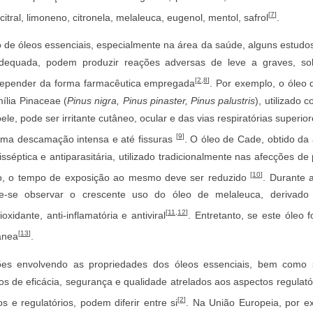
[
7
]
itral, limoneno, citronela, melaleuca, eugenol, mentol, safrol
.
o de óleos essenciais, especialmente na área da saúde, alguns estud
dequada, podem produzir reações adversas de leve a graves, so
[
2
,
8
]
 depender da forma farmacêutica empregada
. Por exemplo, o óleo
ília Pinaceae (
Pinus nigra, Pinus pinaster, Pinus palustris
), utilizado 
le, pode ser irritante cutâneo, ocular e das vias respiratórias super
[
9
]
 uma descamação intensa e até fissuras
. O óleo de Cade, obtido da
sséptica e antiparasitária, utilizado tradicionalmente nas afecções de
[
10
]
co, o tempo de exposição ao mesmo deve ser reduzido
. Durante 
de-se observar o crescente uso do óleo de melaleuca, derivad
[
11
,
12
]
xidante, anti-inflamatória e antiviral
. Entretanto, se este óleo f
[
13
]
ânea
.
es envolvendo as propriedades dos óleos essenciais, bem como 
os de eficácia, segurança e qualidade atrelados aos aspectos regulat
[
2
]
os e regulatórios, podem diferir entre si
. Na União Europeia, por e