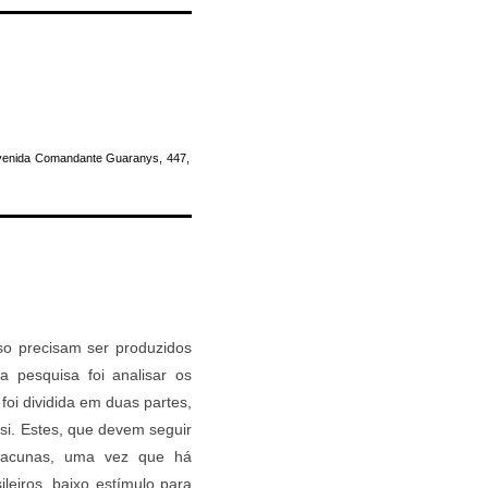
Avenida Comandante Guaranys, 447,
sso precisam ser produzidos
a pesquisa foi analisar os
 foi dividida em duas partes,
 si. Estes, que devem seguir
 lacunas, uma vez que há
leiros, baixo estímulo para