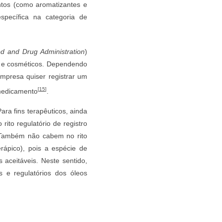
ntos (como aromatizantes e
specífica na categoria de
d and Drug Administration
)
os e cosméticos. Dependendo
empresa quiser registrar um
[
15
]
a medicamento
.
ara fins terapêuticos, ainda
to regulatório de registro
. Também não cabem no rito
erápico), pois a espécie de
s aceitáveis. Neste sentido,
s e regulatórios dos óleos