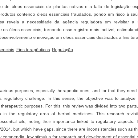
 de óleos essenciais de plantas nativas e a falta de legislação es
produtos contendo óleos essenciais fraudados, pondo em risco à saúd
sa revela a necessidade da agência reguladora em revisitar a re
os óleos essenciais, tornando esse registro mais factível, estimulan
desenvolvimento e inovação em óleos essenciais destinados a fins tera
enciais
.
Fins terapêuticos
.
Regulação
.
 various purposes, especially therapeutic ones, and for that they need
 a regulatory challenge. In this sense, the objective was to analyze
r therapeutic purposes. For this, this review was divided into two parts,
h in the regulatory area of ​​herbal medicines. This research revisit
essential oils, noting their importance linked to regulatory aspects.
6/2014, but which have gaps, since there are inconsistencies such as th
ory compendia, low stimulus for research and development of essential o