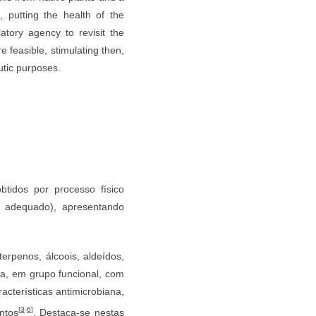
s, putting the health of the
latory agency to revisit the
e feasible, stimulating then,
utic purposes.
tidos por processo físico
o adequado), apresentando
rpenos, álcoois, aldeídos,
ica, em grupo funcional, com
acterísticas antimicrobiana,
[
3
-
6
]
entos
. Destaca-se nestas