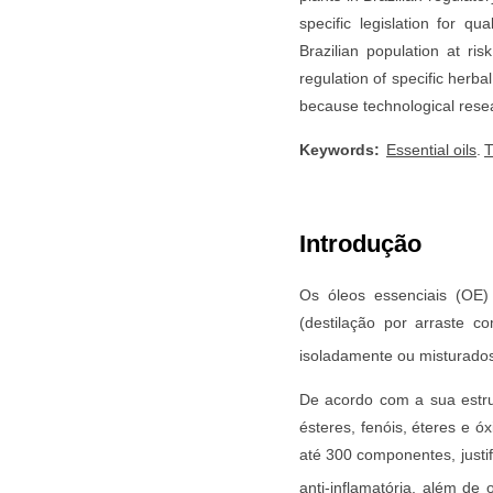
specific legislation for qu
Brazilian population at ris
regulation of specific herba
because technological resea
Keywords:
Essential oils
.
T
Introdução
Os óleos essenciais (OE)
(destilação por arraste 
isoladamente ou misturados
De acordo com a sua estru
ésteres, fenóis, éteres e ó
até 300 componentes, justif
anti-inflamatória, além de 