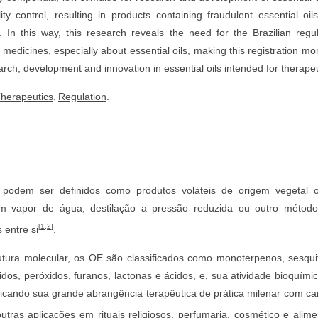
ality control, resulting in products containing fraudulent essential oil
k. In this way, this research reveals the need for the Brazilian regu
l medicines, especially about essential oils, making this registration mor
rch, development and innovation in essential oils intended for therape
herapeutics
.
Regulation
.
 podem ser definidos como produtos voláteis de origem vegetal ob
com vapor de água, destilação a pressão reduzida ou outro métod
[
1
,
2
]
 entre si
.
tura molecular, os OE são classificados como monoterpenos, sesquite
xidos, peróxidos, furanos, lactonas e ácidos, e, sua atividade bioquím
icando sua grande abrangência terapêutica de prática milenar com car
outras aplicações em rituais religiosos, perfumaria, cosmético e alim