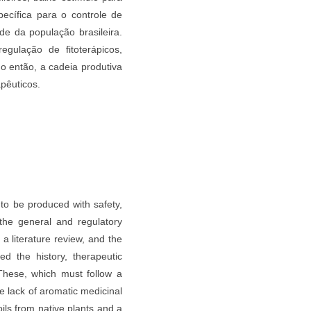
pecífica para o controle de
e da população brasileira.
gulação de fitoterápicos,
do então, a cadeia produtiva
pêuticos.
 to be produced with safety,
 the general and regulatory
 a literature review, and the
ed the history, therapeutic
 These, which must follow a
e lack of aromatic medicinal
ils from native plants and a