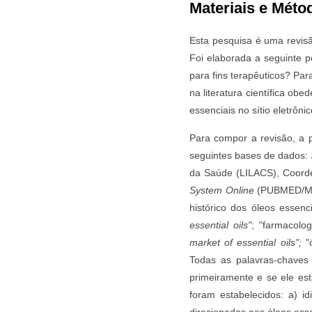
Materiais e Méto
Esta pesquisa é uma revisão
Foi elaborada a seguinte pe
para fins terapêuticos? Pa
na literatura científica ob
essenciais no sítio eletrôn
Para compor a revisão, a p
seguintes bases de dados:
da Saúde (LILACS), Coord
System Online
(PUBMED/MED
histórico dos óleos essenc
essential oils"
; "farmacolo
market of essential oils";
"ó
Todas as palavras-chaves 
primeiramente e se ele esti
foram estabelecidos: a) i