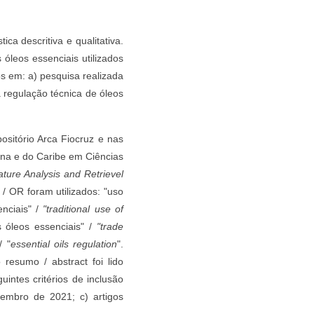
ca descritiva e qualitativa.
 óleos essenciais utilizados
s em: a) pesquisa realizada
a regulação técnica de óleos
ositório Arca Fiocruz e nas
ana e do Caribe em Ciências
ature Analysis and Retrievel
 OR foram utilizados: "uso
enciais" /
"traditional use of
 óleos essenciais" /
"trade
/ "
essential oils regulation
".
resumo / abstract foi lido
uintes critérios de inclusão
zembro de 2021; c) artigos