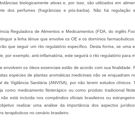
stâncias biologicamente ativas e, por isso, são utilizados em alime
rte dos perfumes (fragrâncias e pós-barba). Não há regulação e
ência Reguladora de Alimentos e Medicamentos (FDA, do inglês
Foo
stinguir a linha tênue que envolve os OE e os domínios farmacêutic
rão que seguir um rito regulatório específico. Desta forma, se uma 
de, por exemplo, anti-inflamatória, este seguirá o rito regulatório par
e envolvem os óleos essenciais estão de acordo com sua finalidade. P
as espécies de plantas aromáticas medicinais não se enquadram no ri
l de Vigilância Sanitária (ANVISA), por não terem estudos clínicos
seja como medicamento fitoterápico ou como produto tradicional fitot
não está incluída nos compêndios oficiais brasileiros ou estrangeiro
jetivo realizar uma análise da importância dos aspectos jurídico
ins terapêuticos no cenário brasileiro.