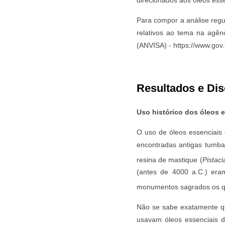
direcionados aos óleos essen
Para compor a análise regul
relativos ao tema na agênc
(ANVISA) - https://www.gov.b
Resultados e Di
Uso histórico dos óleos 
O uso de óleos essenciais 
encontradas antigas tumba
resina de mastique (
Pistaci
(antes de 4000 a.C.) era
monumentos sagrados os qu
Não se sabe exatamente qu
usavam óleos essenciais 