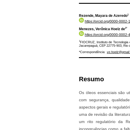
1
Rezende, Mayara de Azeredo
https://orcid.org/0000-0002
1*
Menezes, Verônica Hoelz de
https://orcid.org/0000-0002
1
FIOCRUZ, Instituto de Tecnologia
Jacarepaguá, CEP 22775-903, Rio de
*Correspondência:
ve.hoelz@gmail
Resumo
Os óleos essenciais são ut
com segurança, qualidade 
aspectos gerais e regulatóri
uma de revisão da literatur
um rito regulatório da 
incongruências como a falt