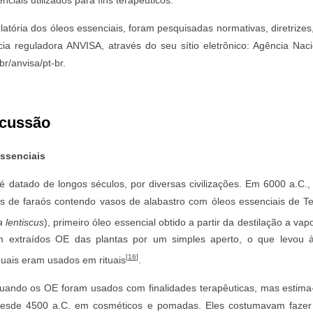
ciais utilizados para fins terapêuticos.
atória dos óleos essenciais, foram pesquisadas normativas, diretrizes,
ia reguladora ANVISA, através do seu sítio eletrônico: Agência Nacio
r/anvisa/pt-br.
scussão
essenciais
é datado de longos séculos, por diversas civilizações. Em 6000 a.C.,
s de faraós contendo vasos de alabastro com óleos essenciais de Ter
a lentiscus
), primeiro óleo essencial obtido a partir da destilação a vap
m extraídos OE das plantas por um simples aperto, o que levou à
[
16
]
ais eram usados em rituais
.
ando os OE foram usados com finalidades terapêuticas, mas estima-
desde 4500 a.C. em cosméticos e pomadas. Eles costumavam fazer 