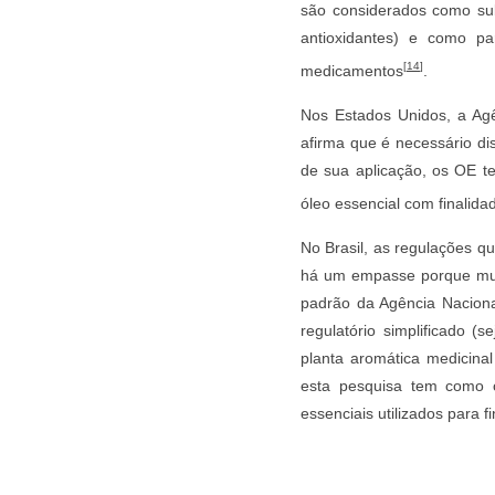
são considerados como sub
antioxidantes) e como pa
[
14
]
medicamentos
.
Nos Estados Unidos, a Ag
afirma que é necessário di
de sua aplicação, os OE te
óleo essencial com finalida
No Brasil, as regulações qu
há um empasse porque muit
padrão da Agência Naciona
regulatório simplificado (
planta aromática medicinal 
esta pesquisa tem como ob
essenciais utilizados para f