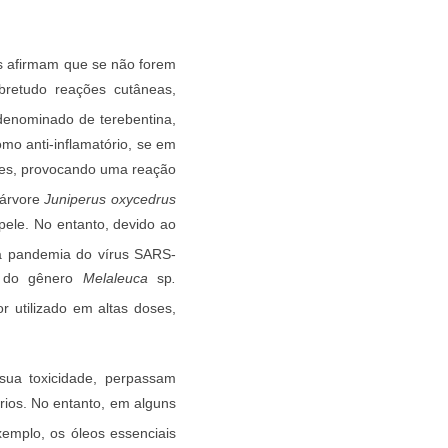
os afirmam que se não forem
bretudo reações cutâneas,
 denominado de terebentina,
como anti-inflamatório, se em
iores, provocando uma reação
 árvore
Juniperus oxycedrus
 pele. No entanto, devido ao
a pandemia do vírus SARS-
o do gênero
Melaleuca
sp
.
or utilizado em altas doses,
sua toxicidade, perpassam
órios. No entanto, em alguns
xemplo, os óleos essenciais