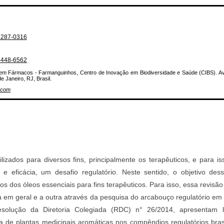
-1287-0316
-4448-6562
 em Fármacos - Farmanguinhos, Centro de Inovação em Biodiversidade e Saúde (CIBS). 
 Janeiro, RJ, Brasil.
.com
ilizados para diversos fins, principalmente os terapêuticos, e para i
e eficácia, um desafio regulatório. Neste sentido, o objetivo dess
os dos óleos essenciais para fins terapêuticos. Para isso, essa revisão
a em geral e a outra através da pesquisa do arcabouço regulatório em
Resolução da Diretoria Colegiada (RDC) n° 26/2014, apresentam
a de plantas medicinais aromáticas nos compêndios regulatórios brasi