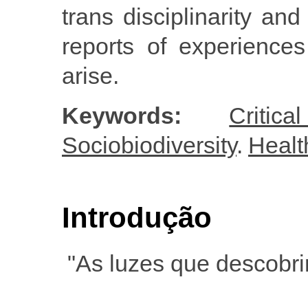
trans disciplinarity a
reports of experience
arise.
Keywords:
Critic
Sociobiodiversity
.
Healt
Introdução
"As luzes que descobri