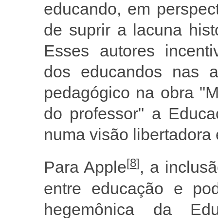
educando, em perspect
de suprir a lacuna his
Esses autores incenti
dos educandos nas aç
pedagógico na obra "M
do professor" a Educa
numa visão libertadora 
[
8
]
Para Apple
, a inclus
entre educação e pod
hegemônica da Educ