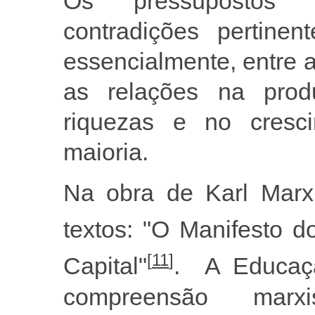
Os pressupostos m
contradições pertinen
essencialmente, entre a
as relações na pro
riquezas e no cresc
maioria.
Na obra de Karl Marx
textos: "O Manifesto d
[
11
]
Capital"
. A Educaçã
compreensão marxi