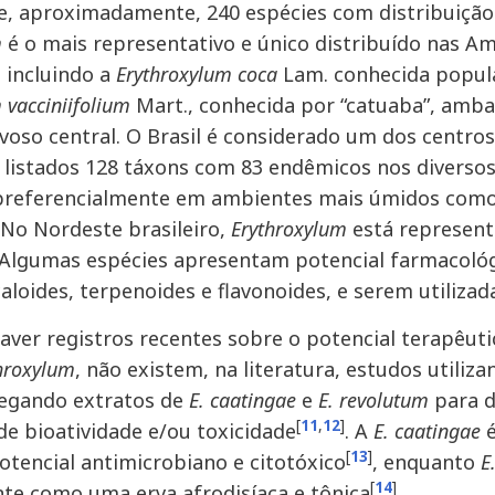
, aproximadamente, 240 espécies com distribuição
m
é o mais representativo e único distribuído nas A
, incluindo a
Erythroxylum coca
Lam. conhecida popul
 vacciniifolium
Mart., conhecida por “catuaba”, amba
voso central. O Brasil é considerado um dos centros
listados 128 táxons com 83 endêmicos nos diversos
preferencialmente em ambientes mais úmidos como 
No Nordeste brasileiro,
Erythroxylum
está represent
 Algumas espécies apresentam potencial farmacoló
caloides, terpenoides e flavonoides, e serem utiliza
aver registros recentes sobre o potencial terapêut
hroxylum
, não existem, na literatura, estudos utili
gando extratos de
E. caatingae
e
E. revolutum
para d
[
11
,
12
]
e bioatividade e/ou toxicidade
. A
E. caatingae
é
[
13
]
otencial antimicrobiano e citotóxico
, enquanto
E
[
14
]
e como uma erva afrodisíaca e tônica
.