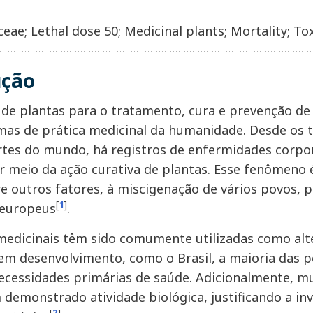
eae; Lethal dose 50; Medicinal plants; Mortality; Tox
ução
o de plantas para o tratamento, cura e prevenção d
mas de prática medicinal da humanidade. Desde os
rtes do mundo, há registros de enfermidades corpor
r meio da ação curativa de plantas. Esse fenômeno
re outros fatores, à miscigenação de vários povos, 
[
1
]
 europeus
.
medicinais têm sido comumente utilizadas como alte
em desenvolvimento, como o Brasil, a maioria das 
ecessidades primárias de saúde. Adicionalmente, mu
 demonstrado atividade biológica, justificando a in