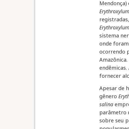
Mendonça) e
Erythroxylu
registradas
Erythroxylum
sistema ner
onde foram 
ocorrendo 
Amazônica. 
endêmicas.
fornecer al
Apesar de h
gênero
Eryt
salina
empre
parâmetro d
sobre seu p
popularment