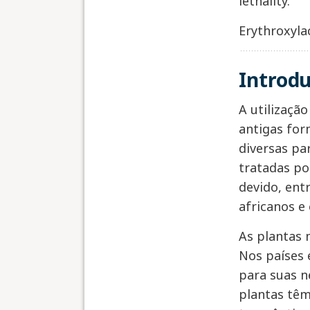
lethality.
Erythroxylac
Introd
A utilizaçã
antigas for
diversas pa
tratadas po
devido, ent
africanos e
As plantas 
Nos países 
para suas n
plantas têm