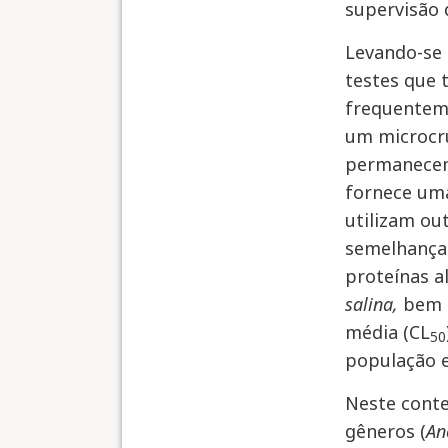
supervisão 
Levando-se 
testes que 
frequenteme
um microcru
permanecem 
fornece uma
utilizam ou
semelhança 
proteínas 
salina,
bem 
média (CL
50
população 
Neste conte
gêneros (
An