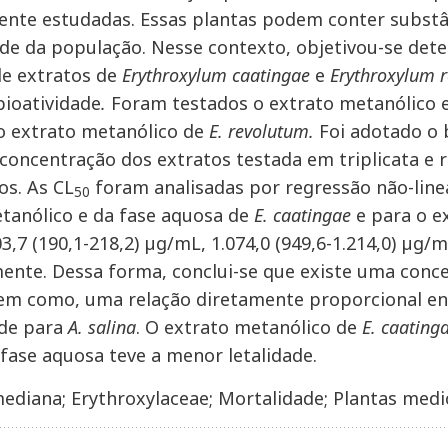
ente estudadas. Essas plantas podem conter substâ
de da população. Nesse contexto, objetivou-se dete
de extratos de
Erythroxylum caatingae
e
Erythroxylum 
bioatividade
.
Foram testados o extrato metanólico e
o extrato metanólico de
E. revolutum.
Foi adotado o
concentração dos extratos testada em triplicata e 
s. As CL
foram analisadas por regressão não-linea
50
tanólico e da fase aquosa de
E. caatingae
e para o e
3,7 (190,1-218,2) µg/mL, 1.074,0 (949,6-1.214,0) µg/m
ente. Dessa forma, conclui-se que existe uma conce
m como, uma relação diretamente proporcional ent
ade para
A. salina
. O extrato metanólico de
E. caating
fase aquosa teve a menor letalidade.
mediana; Erythroxylaceae; Mortalidade; Plantas medic