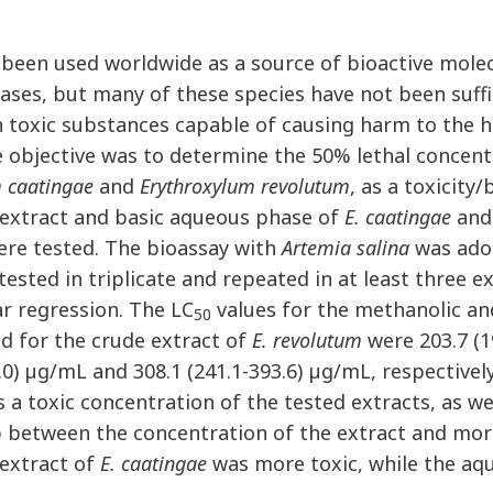
 been used worldwide as a source of bioactive molec
eases, but many of these species have not been suffi
 toxic substances capable of causing harm to the he
e objective was to determine the 50% lethal concent
 caatingae
and
Erythroxylum revolutum
, as a toxicity
extract and basic aqueous phase of
E. caatingae
and 
re tested. The bioassay with
Artemia salina
was adop
tested in triplicate and repeated in at least three 
ar regression. The LC
values for the methanolic a
50
d for the crude extract of
E. revolutum
were 203.7 (1
.0) µg/mL and 308.1 (241.1-393.6) µg/mL, respectively
s a toxic concentration of the tested extracts, as we
p between the concentration of the extract and mor
extract of
E. caatingae
was more toxic, while the aq