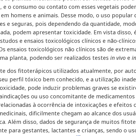
, e o consumo ou contato com esses vegetais pode
 em homens e animais. Desse modo, o uso popular da
es e seguras, pois dependendo da quantidade, modo
izada, podem apresentar toxicidade. Em vista disso
studos e ensaios toxicológicos clínicos e não-clínico
Os ensaios toxicológicos não clínicos são de extre
ma planta, podendo ser realizados testes
in vivo
e
i
te dos fitoterápicos utilizados atualmente, por au
seu perfil tóxico bem conhecido, e a utilização i
oxicidade, pode induzir problemas graves se existir
indicações ou uso concomitante de medicamentos si
 relacionadas à ocorrência de intoxicações e efeitos
medicinais, dificilmente chegam ao alcance dos usuá
ca. Além disso, dados de segurança de muitos fitoter
te para gestantes, lactantes e crianças, sendo o us