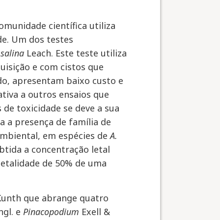
munidade científica utiliza
de. Um dos testes
salina
Leach. Este teste utiliza
quisição e com cistos que
do, apresentam baixo custo e
tiva a outros ensaios que
 de toxicidade se deve a sua
 a presença de família de
ambiental, em espécies de
A.
btida a concentração letal
 letalidade de 50% de uma
 Kunth que abrange quatro
ngl. e
Pinacopodium
Exell &