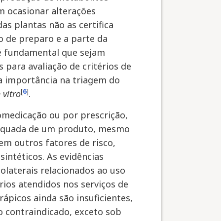
m ocasionar alterações
s plantas não as certifica
 de preparo e a parte da
, é fundamental que sejam
s para avaliação de critérios de
ma importância na triagem do
[
6
]
n vitro
.
tomedicação ou por prescrição,
nadequada de um produto, mesmo
em outros fatores de risco,
ntéticos. As evidências
 colaterais relacionados ao uso
rios atendidos nos serviços de
ápicos ainda são insuficientes,
o contraindicado, exceto sob