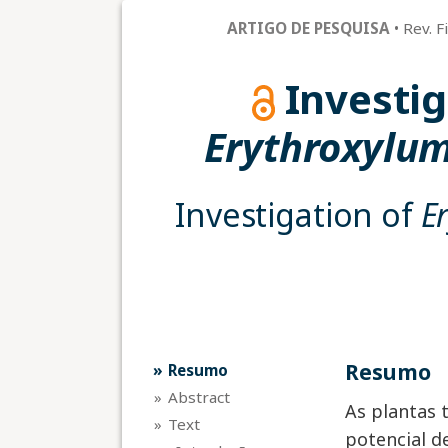
ARTIGO DE PESQUISA
•
Rev. F
Investi
Erythroxylu
Investigation of
E
resumo
resumo
abstract
As plantas 
text
potencial d