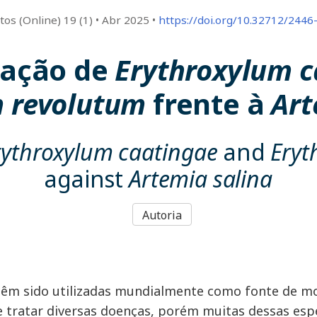
itos (Online) 19 (1)
•
Abr 2025
•
https://doi.org/10.32712/2446
gação de
Erythroxylum c
m revolutum
frente à
Art
rythroxylum caatingae
and
Eryt
against
Artemia salina
Autoria
têm sido utilizadas mundialmente como fonte de mo
e tratar diversas doenças, porém muitas dessas es