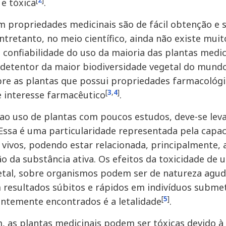
[
2
]
 e tóxica
.
m propriedades medicinais são de fácil obtenção e 
Entretanto, no meio científico, ainda não existe mu
 confiabilidade do uso da maioria das plantas medici
é detentor da maior biodiversidade vegetal do mundo
re as plantas que possui propriedades farmacológ
[
3
,
4
]
e interesse farmacêutico
.
ao uso de plantas com poucos estudos, deve-se lev
 Essa é uma particularidade representada pela capa
vivos, podendo estar relacionada, principalmente,
o da substância ativa. Os efeitos da toxicidade de 
tal, sobre organismos podem ser de natureza aguda
resultados súbitos e rápidos em indivíduos submet
[
5
]
ntemente encontrados é a letalidade
.
, as plantas medicinais podem ser tóxicas devido 