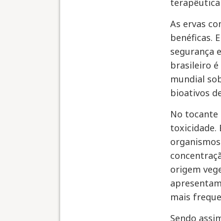
terapêutica
As ervas co
benéficas. 
segurança e
brasileiro 
mundial sob
bioativos d
No tocante 
toxicidade.
organismos 
concentraçã
origem vege
apresentam 
mais freque
Sendo assim