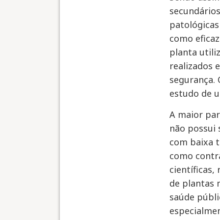
secundários
patológicas
como eficaz
planta util
realizados e
segurança. 
estudo de u
A maior par
não possui 
com baixa t
como contra
científicas,
de plantas 
saúde públi
especialmen