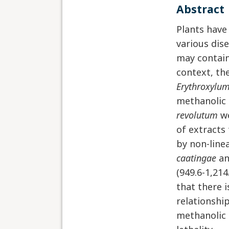
abstract
Plants have
various dis
may contain
context, th
Erythroxylum
methanolic 
revolutum
we
of extracts 
by non-line
caatingae
an
(949.6-1,214
that there i
relationshi
methanolic 