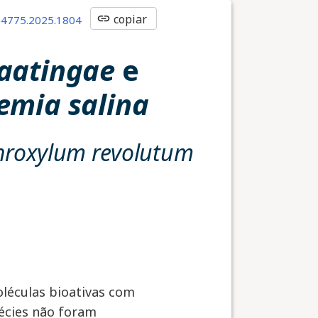
link
copiar
-4775.2025.1804
aatingae
e
emia salina
hroxylum revolutum
léculas bioativas com
pécies não foram