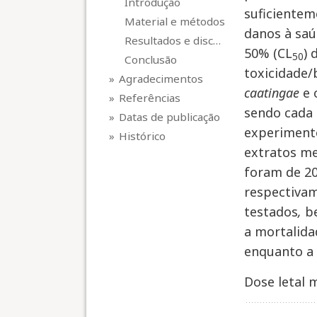
introdução
suficientem
material e métodos
danos à saú
resultados e discussão
50% (CL
) 
50
conclusão
toxicidade/
agradecimentos
caatingae
e 
referências
sendo cada 
datas de publicação
experimento
histórico
extratos me
foram de 20
respectivam
testados
,
be
a mortalid
enquanto a 
Dose letal 