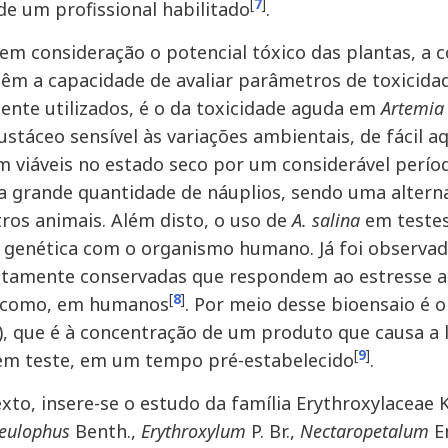
[
7
]
de um profissional habilitado
.
em consideração o potencial tóxico das plantas, a co
têm a capacidade de avaliar parâmetros de toxicida
nte utilizados, é o da toxicidade aguda em
Artemia 
stáceo sensível às variações ambientais, de fácil a
viáveis no estado seco por um considerável perío
 grande quantidade de náuplios, sendo uma alterna
tros animais. Além disto, o uso de
A. salina
em testes
genética com o organismo humano. Já foi observada
altamente conservadas que respondem ao estresse 
[
8
]
como, em humanos
. Por meio desse bioensaio é o
), que é à concentração de um produto que causa a
[
9
]
em teste, em um tempo pré-estabelecido
.
xto, insere-se o estudo da família Erythroxylaceae
eulophus
Benth.,
Erythroxylum
P. Br.,
Nectaropetalum
E