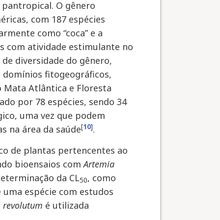
 pantropical. O gênero
méricas, com 187 espécies
armente como “coca” e a
s com atividade estimulante no
 de diversidade do gênero,
 domínios fitogeográficos,
Mata Atlântica e Floresta
ado por 78 espécies, sendo 34
gico, uma vez que podem
[
10
]
das na área da saúde
.
ico de plantas pertencentes ao
zando bioensaios com
Artemia
eterminação da CL
, como
50
 uma espécie com estudos
. revolutum
é utilizada