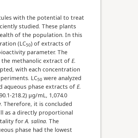
ules with the potential to treat
ciently studied. These plants
alth of the population. In this
ration (LC
) of extracts of
50
/bioactivity parameter. The
the methanolic extract of
E.
ted, with each concentration
experiments. LC
were analyzed
50
nd aqueous phase extracts of
E.
90.1-218.2) µg/mL, 1,074.0
. Therefore, it is concluded
ll as a directly proportional
tality for
A. salina
. The
ueous phase had the lowest