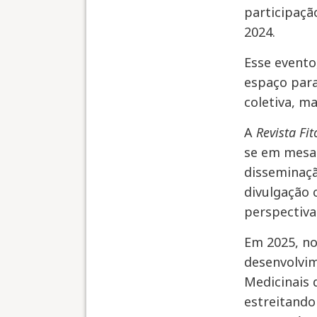
participaçã
2024.
Esse evento
espaço para
coletiva, m
A
Revista Fit
se em mesas
disseminaçã
divulgação 
perspectiva
Em 2025, no
desenvolvim
Medicinais 
estreitando