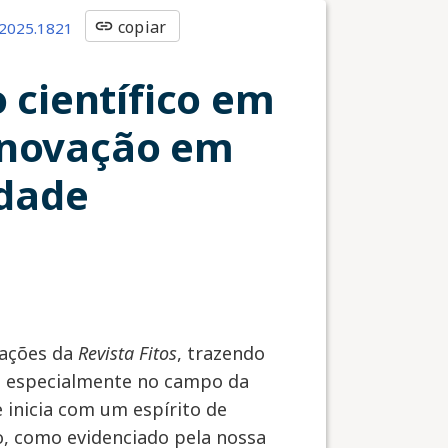
link
copiar
.2025.1821
o científico em
inovação em
idade
cações da
Revista Fitos
, trazendo
ão, especialmente no campo da
 inicia com um espírito de
o, como evidenciado pela nossa