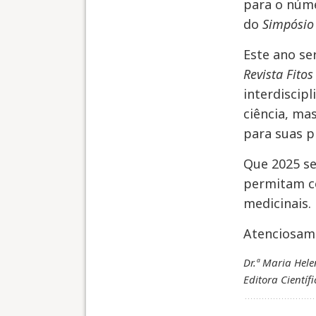
para o núm
do
Simpósio
Este ano se
Revista Fitos
interdiscip
ciência, ma
para suas p
Que 2025 se
permitam co
medicinais.
Atenciosam
Dr.ª Maria Hel
Editora Científi