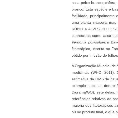
assa-peixe branco, cafera
branco. Esta espécie é bast
facilidade, principalmente
uma planta invasora, mas
RÚBIO e ALVES, 2000; SOU
conhecidas como assa-pe
Vernonia polysphaera
Bak
fitoterápico, inscrita no 
obtido por infusão de folh
A Organização Mundial de 
medicinais (WHO, 2011). 
estimativa da OMS de have
exemplo nacional, dentre 2
Diorama/GO), sete delas, 
referências relativas ao
maioria dos fitoterápicos 
ou no produto final, o qu