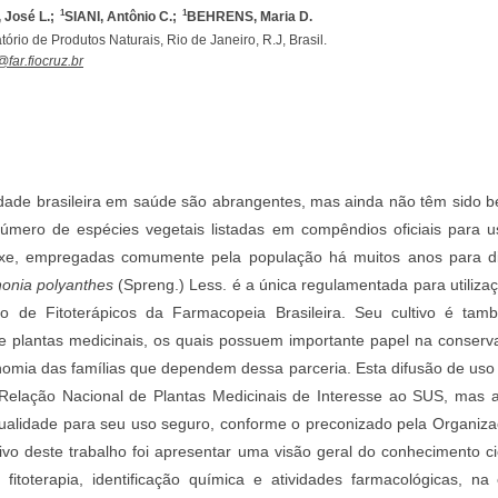
1
1
 José L.;
SIANI, Antônio C.;
BEHRENS, Maria D.
rio de Produtos Naturais, Rio de Janeiro, R.J, Brasil.
far.fiocruz.br
idade brasileira em saúde são abrangentes, mas ainda não têm sido b
mero de espécies vegetais listadas em compêndios oficiais para u
xe, empregadas comumente pela população há muitos anos para div
onia polyanthes
(Spreng.) Less. é a única regulamentada para utiliza
io de Fitoterápicos da Farmacopeia Brasileira. Seu cultivo é tam
e plantas medicinais, os quais possuem importante papel na conserv
nomia das famílias que dependem dessa parceria. Esta difusão de uso é
elação Nacional de Plantas Medicinais de Interesse ao SUS, mas 
 qualidade para seu uso seguro, conforme o preconizado pela Organiz
tivo deste trabalho foi apresentar uma visão geral do conhecimento ci
fitoterapia, identificação química e atividades farmacológicas, na