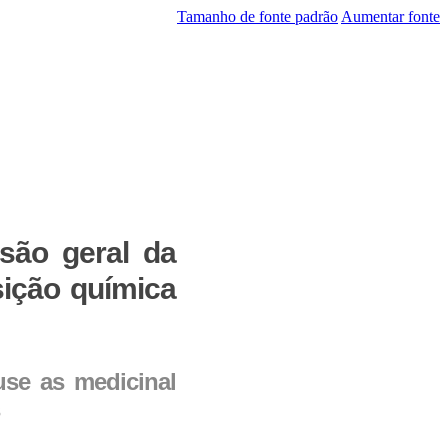
Reduzir fonte
Tamanho de fonte padrão
Aumentar fonte
isão geral da
sição química
 use as medicinal