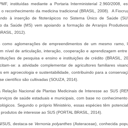
MF, instituídas mediante a Portaria Interministerial 2.960/2008, e
 e o reconhecimento da medicina tradicional (BRASIL, 2008). A Fiocr
ndo à inserção de fitoterápicos no Sistema Único de Saúde (SUS
rio da Saúde (MS) vem apoiando a formação de Arranjos Produtivos
(BRASIL, 2012).
os como aglomerações de empreendimentos de um mesmo ramo, 
um nível de articulação, interação, cooperação e aprendizagem entr
tituições de pesquisa e ensino e instituições de crédito (BRASIL, 2
citam-se: a atividade complementar de agricultores familiares visa
as em agroecologia e sustentabilidade, contribuindo para a conservaç
se científico são cultivadas (SOUZA, 2014).
Relação Nacional de Plantas Medicinais de Interesse ao SUS (REN
 serviços de saúde estaduais e municipais, com base no conhecimento 
ológicos. Segundo o próprio Ministério, essas espécies têm potencia
r produtos de interesse ao SUS (PORTAL BRASIL, 2014).
NISUS, destaca-se
Vernonia polyanthes
(Asteraceae), conhecida popu