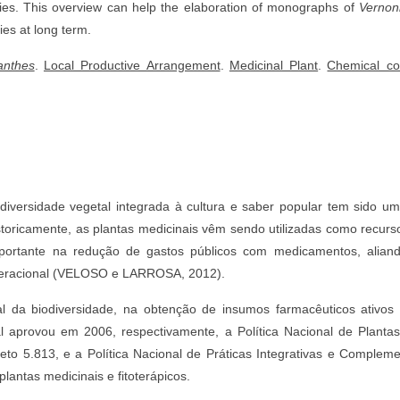
ties. This overview can help the elaboration of monographs of
Vernon
ties at long term.
anthes
.
Local Productive Arrangement
.
Medicinal Plant
.
Chemical co
iversidade vegetal integrada à cultura e saber popular tem sido um 
storicamente, as plantas medicinais vêm sendo utilizadas como recurso 
rtante na redução de gastos públicos com medicamentos, aliando 
peracional (VELOSO e LARROSA, 2012).
l da biodiversidade, na obtenção de insumos farmacêuticos ativos
l aprovou em 2006, respectivamente, a Política Nacional de Plantas 
to 5.813, e a Política Nacional de Práticas Integrativas e Compleme
plantas medicinais e fitoterápicos.