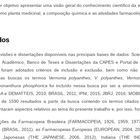
r objetivo apresentar uma visão geral do conhecimento científico da 
omo planta medicinal, a composição química e as atividades farmacoló
dos
visões e dissertações disponíveis nas principais bases de dados: Scie
e Acadêmico, Banco de Teses e Dissertações da CAPES e Portal de
 foram adotados critérios de inclusão e exclusão, bem como não fo
e nas buscas os termos
Vernonia polyanthes
,
V. polyanthes
,
Verno
nonanthura phosphorica
foi incluído nessa busca por ser a sinoními
 e DEMATTEIS, 2010; BRASIL, 2011; IPNI, 2015; JBRJ, 2016; MOB
 de 1590 resultados a partir da busca contendo os termos citados. 
taram aspectos relativos ao tema do presente trabalho e, por isso, f
ições da Farmacopeia Brasileira (FARMACOPEIA, 1926, 1959, 1977
os (BRASIL, 2011), as Farmacopeias Europeias (EUROPEAN, 2004, 2
 Japonesas (THE JAPANESE, 2006, 2012), Indiana (THE INDI