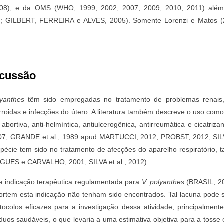
8), e da OMS (WHO, 1999, 2002, 2007, 2009, 2010, 2011) além 
 GILBERT, FERREIRA e ALVES, 2005). Somente Lorenzi e Matos (2
scussão
lyanthes
têm sido empregadas no tratamento de problemas renais,
oidas e infecções do útero. A literatura também descreve o uso como d
 abortiva, anti-helmíntica, antiulcerogênica, antirreumática e cicatr
7; GRANDE et al., 1989 apud MARTUCCI, 2012; PROBST, 2012; SILVA 
espécie tem sido no tratamento de afecções do aparelho respiratório, t
IGUES e CARVALHO, 2001; SILVA et al., 2012).
 a indicação terapêutica regulamentada para
V. polyanthes
(BRASIL, 20
rtem esta indicação não tenham sido encontrados. Tal lacuna pode se
tocolos eficazes para a investigação dessa atividade, principalment
íduos saudáveis, o que levaria a uma estimativa objetiva para a toss