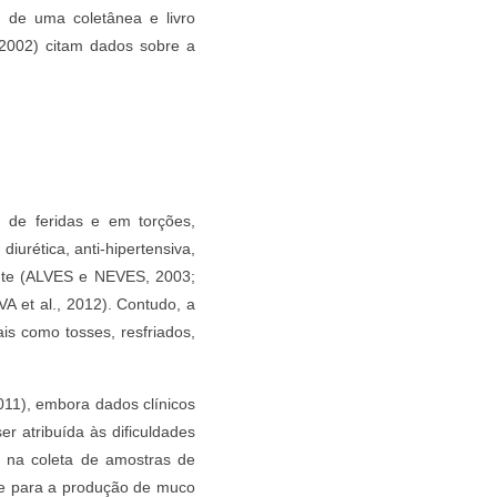
de uma coletânea e livro
002) citam dados sobre a
 de feridas e em torções,
iurética, anti-hipertensiva,
izante (ALVES e NEVES, 2003;
et al., 2012). Contudo, a
ais como tosses, resfriados,
11), embora dados clínicos
r atribuída às dificuldades
e na coleta de amostras de
e e para a produção de muco