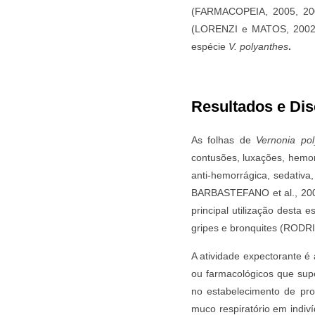
(FARMACOPEIA, 2005, 200
(LORENZI e MATOS, 2002;
espécie
V. polyanthes
.
Resultados e Di
As folhas de
Vernonia po
contusões, luxações, hemorr
anti-hemorrágica, sedativa,
BARBASTEFANO et al., 200
principal utilização desta 
gripes e bronquites (RODR
A atividade expectorante é
ou farmacológicos que supo
no estabelecimento de pro
muco respiratório em indiv