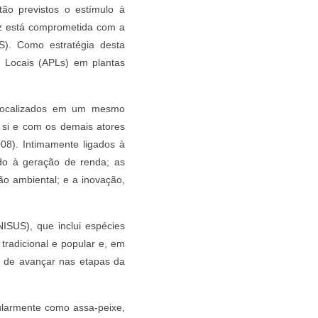
stão previstos o estímulo à
uz está comprometida com a
). Como estratégia desta
 Locais (APLs) em plantas
localizados em um mesmo
e si e com os demais atores
008). Intimamente ligados à
ndo à geração de renda; as
ão ambiental; e a inovação,
ISUS), que inclui espécies
tradicional e popular e, em
l de avançar nas etapas da
larmente como assa-peixe,