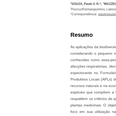
1
1
SOUZA, Paulo V. R.*;
MAZZEI,
1
Fiocruz/Farmanguinhos, Laborató
*Correspondência:
paulosouza@
Resumo
As aplicações da biodivers
considerando o pequeno nú
conhecidas como assa-pei
afecções respiratórias,
Vern
expectorante no Formulár
Produtivos Locais (APLs) d
recursos naturais e na eco
espécies que compõem a R
respaldem os critérios de
plantas medicinais. O obje
foco em sua utilização na 