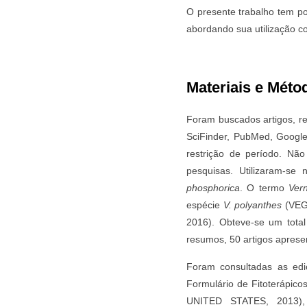
O presente trabalho tem po
abordando sua utilização c
Materiais e Méto
Foram buscados artigos, re
SciFinder, PubMed, Googl
restrição de período. Não
pesquisas. Utilizaram-s
phosphorica
. O termo
Ver
espécie
V. polyanthes
(VEGA
2016). Obteve-se um total
resumos, 50 artigos apresen
Foram consultadas as ed
Formulário de Fitoterápic
UNITED STATES, 2013),