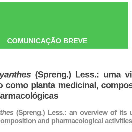
COMUNICAÇÃO BREVE
lyanthes
(Spreng.) Less.: uma v
ão como planta medicinal, compo
 farmacológicas
nthes
(Spreng.) Less.: an overview of its
composition and pharmacological activities