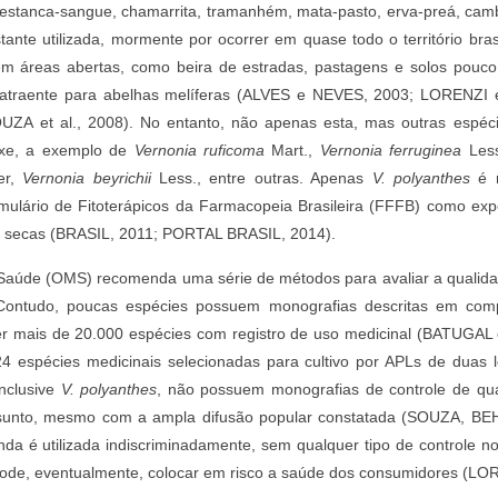
, estanca-sangue, chamarrita, tramanhém, mata-pasto, erva-preá, ca
ante utilizada, mormente por ocorrer em quase todo o território bras
 em áreas abertas, como beira de estradas, pastagens e solos pouco
 atraente para abelhas melíferas (ALVES e NEVES, 2003; LORENZI
ZA et al., 2008). No entanto, não apenas esta, mas outras espé
ixe, a exemplo de
Vernonia ruficoma
Mart.,
Vernonia ferruginea
Les
er,
Vernonia beyrichii
Less., entre outras. Apenas
V. polyanthes
é r
Formulário de Fitoterápicos da Farmacopeia Brasileira (FFFB) como ex
as secas (BRASIL, 2011; PORTAL BRASIL, 2014).
Saúde (OMS) recomenda uma série de métodos para avaliar a qualidad
Contudo, poucas espécies possuem monografias descritas em compê
r mais de 20.000 espécies com registro de uso medicinal (BATUGAL et
4 espécies medicinais selecionadas para cultivo por APLs de duas l
inclusive
V. polyanthes
, não possuem monografias de controle de qua
 assunto, mesmo com a ampla difusão popular constatada (SOUZA, B
ainda é utilizada indiscriminadamente, sem qualquer tipo de controle 
e pode, eventualmente, colocar em risco a saúde dos consumidores (L