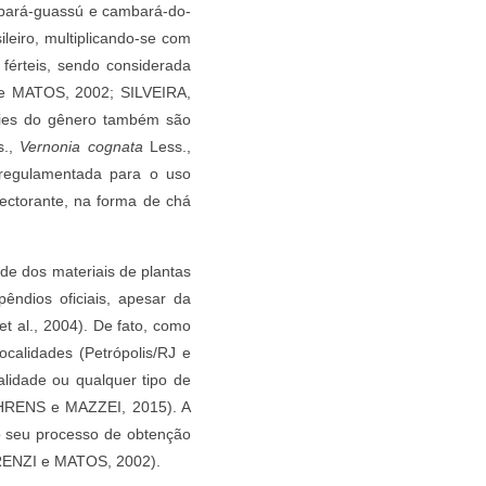
mbará-guassú e cambará-do-
ileiro, multiplicando-se com
 férteis, sendo considerada
 e MATOS, 2002; SILVEIRA,
cies do gênero também são
s.,
Vernonia cognata
Less.,
egulamentada para o uso
pectorante, na forma de chá
e dos materiais de plantas
ndios oficiais, apesar da
 al., 2004). De fato, como
ocalidades (Petrópolis/RJ e
lidade ou qualquer tipo de
EHRENS e MAZZEI, 2015). A
no seu processo de obtenção
ORENZI e MATOS, 2002).