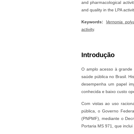
and pharmacological activi
and quality in the LPA activi
Keywords:
Vernonia poly
activity
.
Introdução
O amplo acesso à grande d
saúde pública no Brasil. Hi
desempenha um papel impo
conhecida e baixo custo o
Com vistas ao uso raciona
pública, o Governo Federa
(PNPMF), mediante o Decre
Portaria MS 971, que inclui 