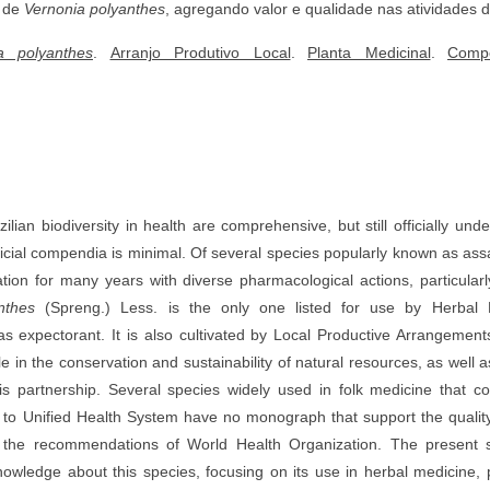
s de
Vernonia polyanthes
, agregando valor e qualidade nas atividades 
a polyanthes
.
Arranjo Produtivo Local
.
Planta Medicinal
.
Comp
zilian biodiversity in health are comprehensive, but still officially un
official compendia is minimal. Of several species popularly known as as
on for many years with diverse pharmacological actions, particularly 
nthes
(Spreng.) Less. is the only one listed for use by Herbal F
s expectorant. It is also cultivated by Local Productive Arrangements
e in the conservation and sustainability of natural resources, as well a
is partnership. Several species widely used in folk medicine that c
t to Unified Health System have no monograph that support the quality 
ng the recommendations of World Health Organization. The present 
knowledge about this species, focusing on its use in herbal medicine, p