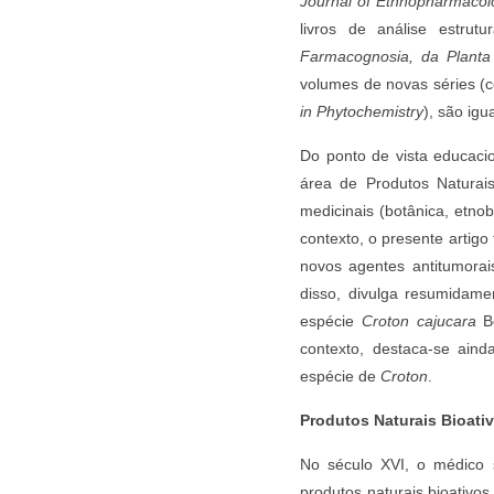
Journal of Ethnopharmacolo
livros de análise estrutu
Farmacognosia, da Plant
volumes de novas séries 
in Phytochemistry
), são ig
Do ponto de vista educacio
área de Produtos Natura
medicinais (botânica, etnob
contexto, o presente artig
novos agentes antitumorai
disso, divulga resumidamen
espécie
Croton cajucara
Be
contexto, destaca-se aind
espécie de
Croton
.
Produtos Naturais Bioati
No século XVI, o médico s
produtos naturais bioativos