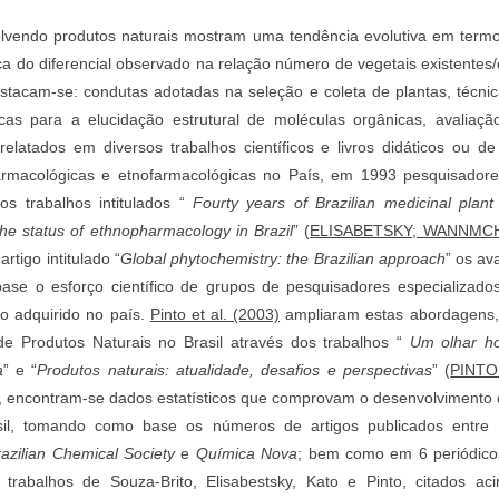
volvendo produtos naturais mostram uma tendência evolutiva em termo
ca do diferencial observado na relação número de vegetais existentes
tacam-se: condutas adotadas na seleção e coleta de plantas, técnic
cas para a elucidação estrutural de moléculas orgânicas, avaliação
elatados em diversos trabalhos científicos e livros didáticos ou de
farmacológicas e etnofarmacológicas no País, em 1993 pesquisadore
os trabalhos intitulados “
Fourty years of Brazilian medicinal plant
he status of ethnopharmacology in Brazil
” (
ELISABETSKY; WANNMCH
rtigo intitulado “
Global phytochemistry: the Brazilian approach
” os av
base o esforço científico de grupos de pesquisadores especializado
o adquirido no país.
Pinto et al. (2003)
ampliaram estas abordagens, 
e Produtos Naturais no Brasil através dos trabalhos “
Um olhar ho
a
” e “
Produtos naturais: atualidade, desafios e perspectivas
” (
PINTO 
, encontram-se dados estatísticos que comprovam o desenvolvimento
sil, tomando como base os números de artigos publicados entre 
razilian Chemical Society
e
Química Nova
; bem como em 6 periódicos
trabalhos de Souza-Brito, Elisabestsky, Kato e Pinto, citados a