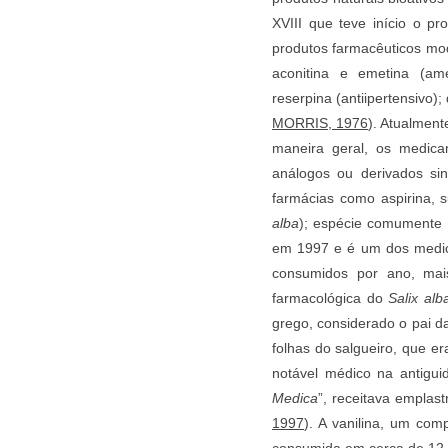
XVIII que teve início o pr
produtos farmacêuticos mod
aconitina e emetina (amebi
reserpina (antiipertensivo);
MORRIS, 1976
). Atualment
maneira geral, os medica
análogos ou derivados sint
farmácias como aspirina, s
alba
); espécie comumente 
em 1997 e é um dos medic
consumidos por ano, mais
farmacológica do
Salix alb
grego, considerado o pai d
folhas do salgueiro, que er
notável médico na antigui
Medica
”, receitava emplas
1997
). A vanilina, um com
consumida em cerca de 12.