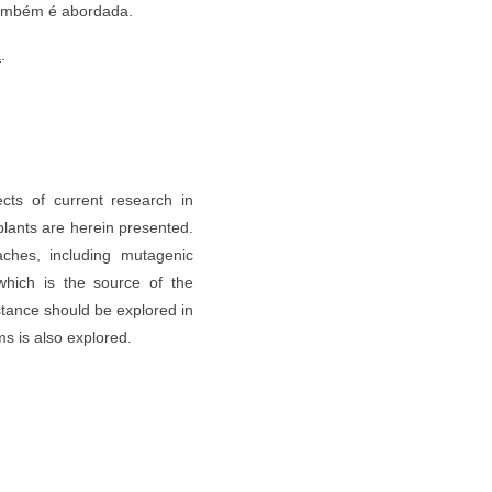
também é abordada.
a
.
cts of current research in
plants are herein presented.
ches, including mutagenic
which is the source of the
stance should be explored in
ms is also explored.