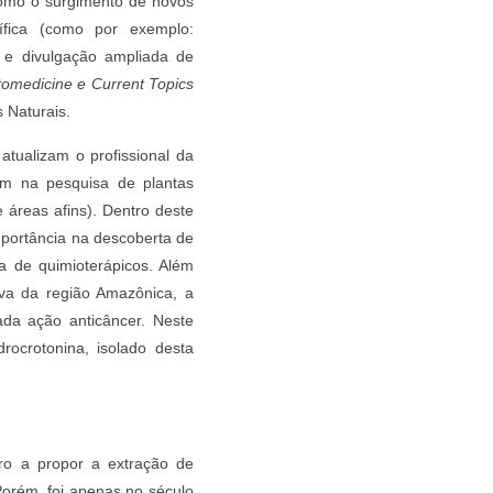
omo o surgimento de novos
ntífica (como por exemplo:
s e divulgação ampliada de
tomedicine e Current Topics
 Naturais.
atualizam o profissional da
m na pesquisa de plantas
e áreas afins). Dentro deste
mportância na descoberta de
a de quimioterápicos. Além
tiva da região Amazônica, a
da ação anticâncer. Neste
drocrotonina, isolado desta
iro a propor a extração de
 Porém, foi apenas no século