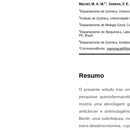
1*
Maciel, M. A. M.
;
Gomes, F. E. 
1
Departamento de Química, Universi
2
Instituto de Química, Universidade 
3
Departamento de Biologia Geral, Ce
4
Departamento de Bioquímica, Labor
PE, Brasil
5
Departamento de Química, Instituto
*Correspondência:
mammaciel@hot
Resumo
O presente estudo traz um
pesquisas quimiofarmacoló
mostra uma abordagem ger
anticâncer e antimutagêni
Benth, uma euforbiácea, mu
trans-desidrocrotonina, cu