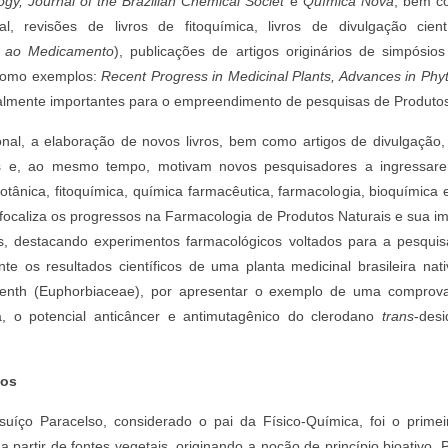
gy, Journal of the Brazilian Chemical Societ
e
Química Nova
; bem c
ral, revisões de livros de fitoquímica, livros de divulgação cie
a ao Medicamento
), publicações de artigos originários de simpósio
(como exemplos:
Recent Progress in Medicinal Plants, Advances in Phy
ualmente importantes para o empreendimento de pesquisas de Produtos
nal, a elaboração de novos livros, bem como artigos de divulgação, 
is e, ao mesmo tempo, motivam novos pesquisadores a ingressare
otânica, fitoquímica, química farmacêutica, farmacologia, bioquímica 
o focaliza os progressos na Farmacologia de Produtos Naturais e sua i
s, destacando experimentos farmacológicos voltados para a pesquis
te os resultados científicos de uma planta medicinal brasileira na
nth (Euphorbiaceae), por apresentar o exemplo de uma comprova
a, o potencial anticâncer e antimutagênico do clerodano
trans
-desi
vos
uíço Paracelso, considerado o pai da Físico-Química, foi o prime
 a partir de fontes vegetais, originando a noção de princípio bioativo.