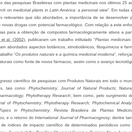
so das pesquisas Brasileiras com plantas medicinais nos últimos 25 an
rch on medicinal plants in Latin América: a personal view
”. Em todas 
s relevantes que são abordados, a importância de se desenvolver pe
e novas drogas com potencial farmacológico. Com relação a este enf
ias para a obtenção de compostos farmacologicamente ativos a parti
 et al. (2002)
, publicaram um trabalho intitulado “
Plantas medicinais
ram abordados aspectos botânicos, etnobotânicos, fitoquímicos e fa
abalho “
Os produtos naturais e a química medicinal moderna
”, reforç
naturais como fonte de novos fármacos, assim como o avanço tecnológ
ogresso científico de pesquisas com Produtos Naturais em todo o m
os, tais como:
Phytochemistry; Journal of Natural Products; Natura
harmacology; Phytotherapy Research
; bem como, pelo surgimento d
rnal of Phytochemistry; Phytotherapy Research; Phytochemical Analys
Topics in Phytochemistry; Revista Brasileira de Plantas Medicina
tos
, e o retorno do
International Journal of Pharmacognosy
, dentre ta
 de índices de impacto científico de determinados periódicos com