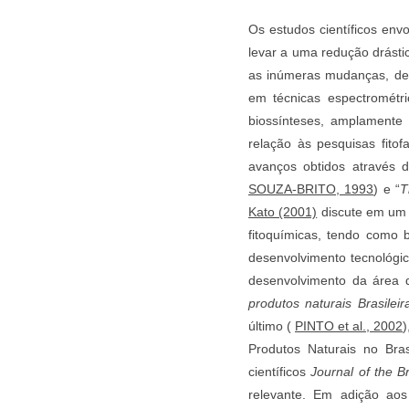
Os estudos científicos en
levar a uma redução drásti
as inúmeras mudanças, des
em técnicas espectrométri
biossínteses, amplamente r
relação às pesquisas fito
avanços obtidos através d
SOUZA-BRITO, 1993
) e “
T
Kato (2001)
discute em um a
fitoquímicas, tendo como 
desenvolvimento tecnológic
desenvolvimento da área d
produtos naturais Brasileir
último (
PINTO et al., 2002
)
Produtos Naturais no Bra
científicos
Journal of the B
relevante. Em adição aos 