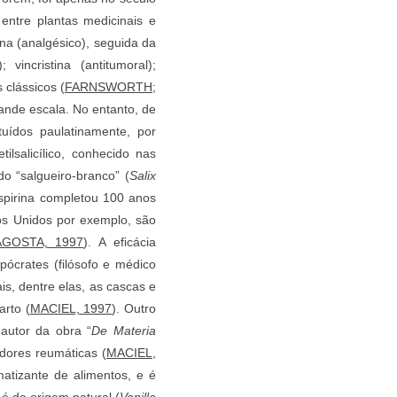
 entre plantas medicinais e
na (analgésico), seguida da
 vincristina (antitumoral);
 clássicos (
FARNSWORTH;
rande escala. No entanto, de
uídos paulatinamente, por
ilsalicílico, conhecido nas
do “salgueiro-branco” (
Salix
spirina completou 100 anos
s Unidos por exemplo, são
AGOSTA, 1997
). A eficácia
ócrates (filósofo e médico
s, dentre elas, as cascas e
arto (
MACIEL, 1997
). Outro
 autor da obra “
De Materia
 dores reumáticas (
MACIEL,
atizante de alimentos, e é
 de origem natural (
Vanilla