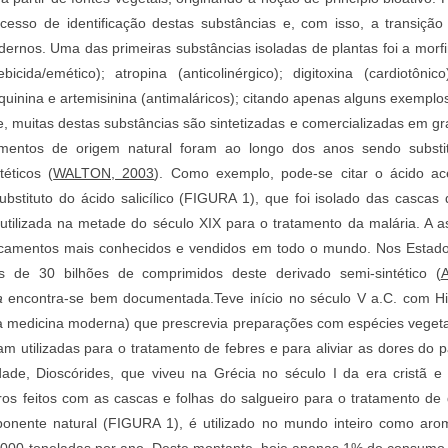
ocesso de identificação destas substâncias e, com isso, a transição
ernos. Uma das primeiras substâncias isoladas de plantas foi a morfi
cida/emético); atropina (anticolinérgico); digitoxina (cardiotônico);
 quinina e artemisinina (antimaláricos); citando apenas alguns exemplos
e, muitas destas substâncias são sintetizadas e comercializadas em g
mentos de origem natural foram ao longo dos anos sendo substit
éticos (
WALTON, 2003
). Como exemplo, pode-se citar o ácido acet
ubstituto do ácido salicílico (FIGURA 1), que foi isolado das cascas 
utilizada na metade do século XIX para o tratamento da malária. A a
amentos mais conhecidos e vendidos em todo o mundo. Nos Estado
 de 30 bilhões de comprimidos deste derivado semi-sintético (
a
encontra-se bem documentada.Teve início no século V a.C. com Hip
a medicina moderna) que prescrevia preparações com espécies vegetai
am utilizadas para o tratamento de febres e para aliviar as dores do p
dade, Dioscórides, que viveu na Grécia no século I da era cristã e
tros feitos com as cascas e folhas do salgueiro para o tratamento de
ponente natural (FIGURA 1), é utilizado no mundo inteiro como arom
000 toneladas por ano. Deste montante, hoje apenas 1% do consumo é