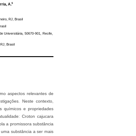
5
ria, A.
eiro, RJ, Brasil
rasil
 Universitária, 50670-901, Recife,
RJ, Brasil
omo aspectos relevantes de
stigações. Neste contexto,
s químicos e propriedades
tualidade: Croton cajucara
ola a promissora substância
r uma substância a ser mais