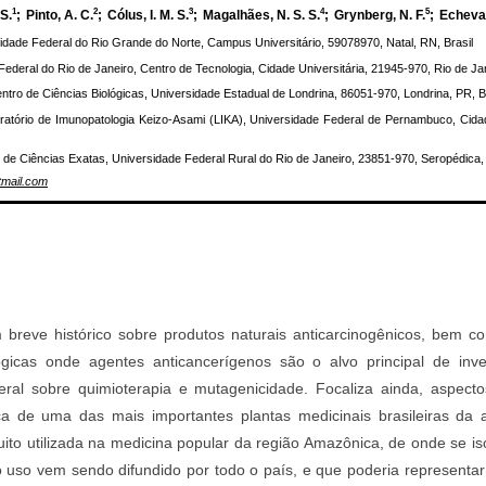
1
2
3
4
5
S.
;
Pinto, A. C.
;
Cólus, I. M. S.
;
Magalhães, N. S. S.
;
Grynberg, N. F.
;
Echevar
dade Federal do Rio Grande do Norte, Campus Universitário, 59078970, Natal, RN, Brasil
Federal do Rio de Janeiro, Centro de Tecnologia, Cidade Universitária, 21945-970, Rio de Jan
ntro de Ciências Biológicas, Universidade Estadual de Londrina, 86051-970, Londrina, PR, B
atório de Imunopatologia Keizo-Asami (LIKA), Universidade Federal de Pernambuco, Cidade
 de Ciências Exatas, Universidade Federal Rural do Rio de Janeiro, 23851-970, Seropédica, 
mail.com
 breve histórico sobre produtos naturais anticarcinogênicos, bem c
gicas onde agentes anticancerígenos são o alvo principal de inve
al sobre quimioterapia e mutagenicidade. Focaliza ainda, aspecto
ca de uma das mais importantes plantas medicinais brasileiras da a
ito utilizada na medicina popular da região Amazônica, de onde se is
jo uso vem sendo difundido por todo o país, e que poderia representa