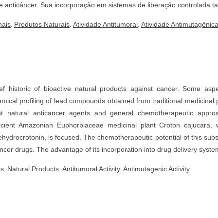
 anticâncer. Sua incorporação em sistemas de liberação controlada 
nais
.
Produtos Naturais
.
Atividade Antitumoral
.
Atividade Antimutagênic
ef historic of bioactive natural products against cancer. Some aspe
ical profiling of lead compounds obtained from traditional medicinal 
 natural anticancer agents and general chemotherapeutic approa
fficient Amazonian Euphorbiaceae medicinal plant Croton cajucara, 
ehydrocrotonin, is focused. The chemotherapeutic potential of this sub
ncer drugs. The advantage of its incorporation into drug delivery syste
ts
.
Natural Products
.
Antitumoral Activity
.
Antimutagenic Activity
.