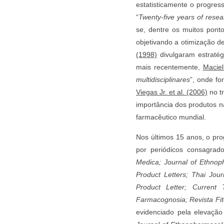
estatisticamente o progres
“
Twenty-five years of resea
se, dentre os muitos ponto
objetivando a otimização d
(1998)
divulgaram estratég
mais recentemente,
Maciel
multidisciplinares
”, onde fo
Viegas Jr. et al. (2006)
no tr
importância dos produtos 
farmacêutico mundial.
Nos últimos 15 anos, o pr
por periódicos consagrad
Medica; Journal of Ethnop
Product Letters; Thai Jou
Product Letter; Current 
Farmacognosia; Revista Fi
evidenciado pela elevação