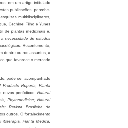
os, em um artigo intitulado
estas publicações, percebe-
squisas multidisciplinares,
oque,
Cechinel Filho e Yunes
r de plantas medicinais e,
: a necessidade de estudos
rmacológicos. Recentemente,
am dentre outros assuntos, a
ico que favorece o mercado
undo, pode ser acompanhado
l Products Reports; Planta
e novos periódicos:
Natural
is; Phytomedicine; Natural
is; Revista Brasileira de
ntos outros. O fortalecimento
o
Fitoterapia, Planta Medica,