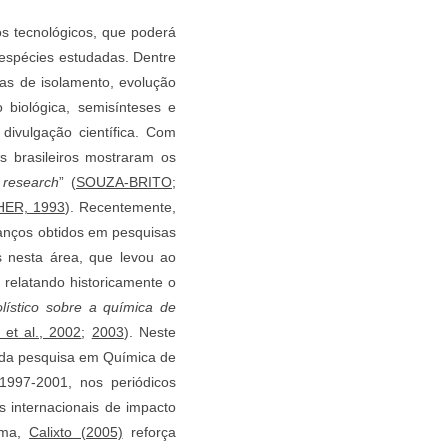
s tecnológicos, que poderá
/espécies estudadas. Dentre
as de isolamento, evolução
 biológica, semisínteses e
 divulgação científica. Com
s brasileiros mostraram os
 research
” (
SOUZA-BRITO;
ER, 1993
). Recentemente,
anços obtidos em pesquisas
s nesta área, que levou ao
relatando historicamente o
lístico sobre a química de
et al., 2002
;
2003
). Neste
 da pesquisa em Química de
1997-2001, nos periódicos
 internacionais de impacto
cima,
Calixto (2005)
reforça