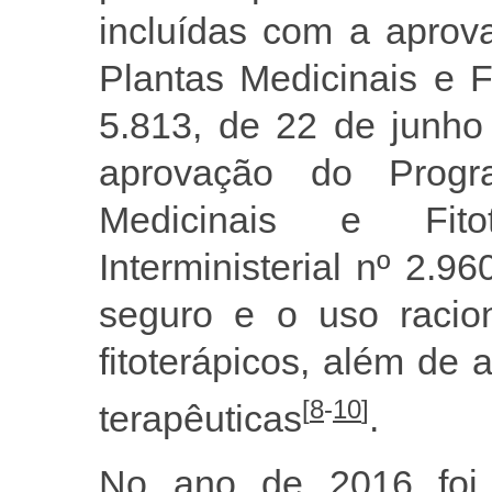
incluídas com a aprov
Plantas Medicinais e F
5.813, de 22 de junh
aprovação do Progr
Medicinais e Fitot
Interministerial nº 2.9
seguro e o uso racion
fitoterápicos, além de
[
8
-
10
]
terapêuticas
.
No ano de 2016 foi 