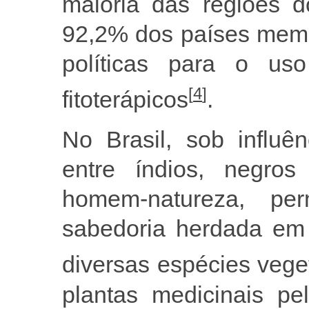
maioria das regiões 
92,2% dos países mem
políticas para o us
[
4
]
fitoterápicos
.
No Brasil, sob influên
entre índios, negros
homem-natureza, pe
sabedoria herdada em 
diversas espécies vege
plantas medicinais pe