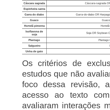
Cáscara sagrada
Cáscara-sagrada OR
Espinheira santa
Garra do diabo
Garra-do-diabo OR Harpag
Guaco
Guaco 
Hortelã pimenta
Hortelã
Isoflavona de
Soja OR Soybean O
soja
Plantago
Plantago
Salgueiro
Unha de gato
Os critérios de exclu
estudos que não avalia
foco dessa revisão, a
acesso ao texto com
avaliaram interações 