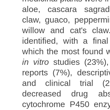
aloe, cascara sagrada
claw, guaco, peppermin
willow and cat's claw.
identified, with a fina
which the most found w
in vitro
studies (23%),
reports (7%), descript
and clinical trial (
decreased drug abso
cytochrome P450 enzym