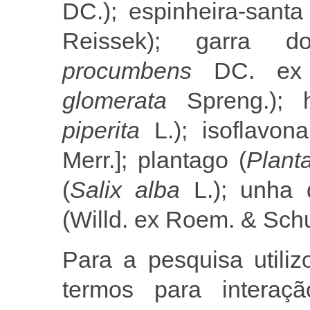
DC.); espinheira-santa
Reissek); garra 
procumbens
DC. ex M
glomerata
Spreng.); h
piperita
L.); isoflavon
Merr.]; plantago (
Plant
(
Salix alba
L.); unha 
(Willd. ex Roem. & Schul
Para a pesquisa utili
termos para intera