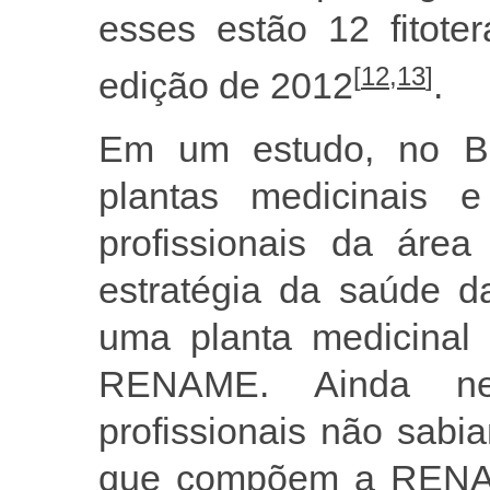
esses estão 12 fitote
[
12
,
13
]
edição de 2012
.
Em um estudo, no Bra
plantas medicinais e
profissionais da áre
estratégia da saúde d
uma planta medicinal 
RENAME. Ainda ne
profissionais não sabi
que compõem a RENA