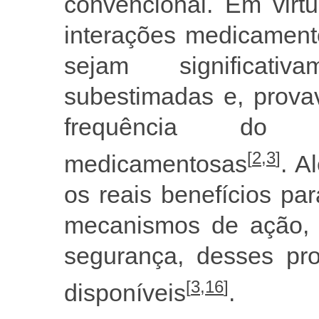
convencional. Em virt
interações medicament
sejam significati
subestimadas e, prova
frequência do
[
2
,
3
]
medicamentosas
. A
os reais benefícios p
mecanismos de ação, e
segurança, desses pro
[
3
,
16
]
disponíveis
.