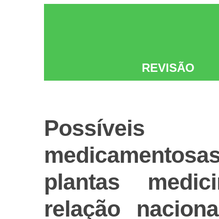
REVISÃO
Possívei
medicamentosas
plantas medic
relação nacion