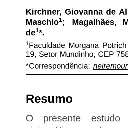
Kirchner, Giovanna de A
1
Maschio
;
Magalhães, M
1
de
*.
1
Faculdade Morgana Potrich
19, Setor Mundinho, CEP 7583
*Correspondência:
neiremou
Resumo
O presente estudo 