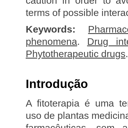
caution in order to av
terms of possible intera
Keywords:
Pharmac
phenomena
.
Drug int
Phytotherapeutic drugs
.
Introdução
A fitoterapia é uma te
uso de plantas medicin
farmacêuticas, sem a