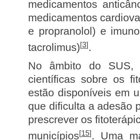
medicamentos anticânce
medicamentos cardiovas
e propranolol) e imuno
[
3
]
tacrolimus)
.
No âmbito do SUS, a
científicas sobre os f
estão disponíveis em 
que dificulta a adesão 
prescrever os fitoteráp
[
15
]
municípios
. Uma ma