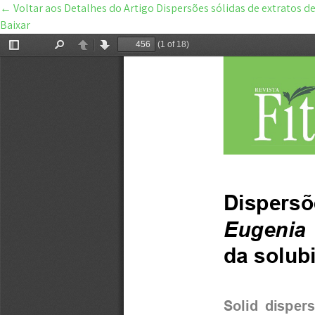
←
Voltar aos Detalhes do Artigo
Dispersões sólidas de extratos d
Baixar