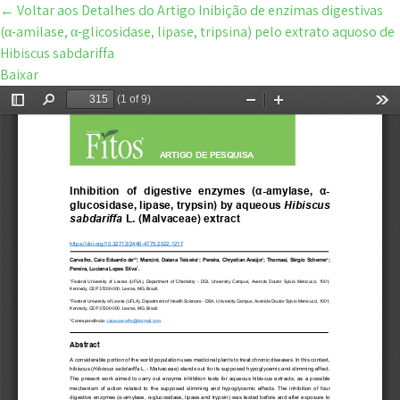
←
Voltar aos Detalhes do Artigo
Inibição de enzimas digestivas
(α-amilase, α-glicosidase, lipase, tripsina) pelo extrato aquoso de
Hibiscus sabdariffa
Baixar