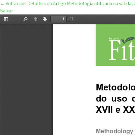
←
Voltar aos Detalhes do Artigo
Metodologia utilizada na validaçã
Baixar