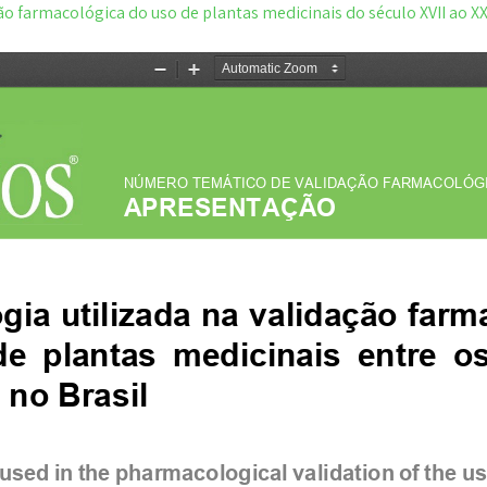
o farmacológica do uso de plantas medicinais do século XVII ao XX