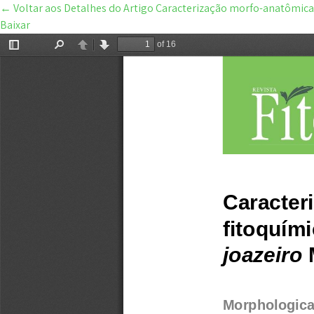
←
Voltar aos Detalhes do Artigo
Caracterização morfo-anatômica 
Baixar