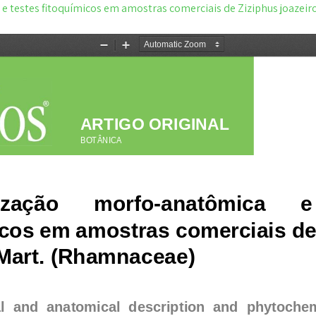
e testes fitoquímicos em amostras comerciais de Ziziphus joazei