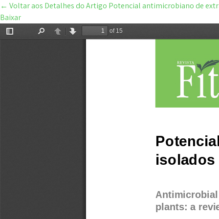
←
Voltar aos Detalhes do Artigo
Potencial antimicrobiano de extr
Baixar