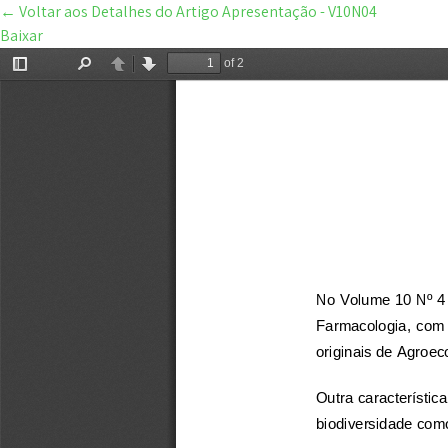
←
Voltar aos Detalhes do Artigo
Apresentação - V10N04
Baixar