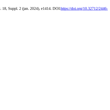
s
. 18, Suppl. 2 (jan. 2024), e1414. DOI:
https://doi.org/10.32712/2446-