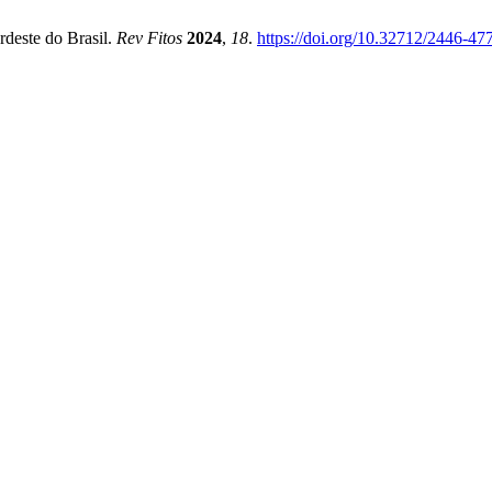
deste do Brasil.
Rev Fitos
2024
,
18
.
https://doi.org/10.32712/2446-4