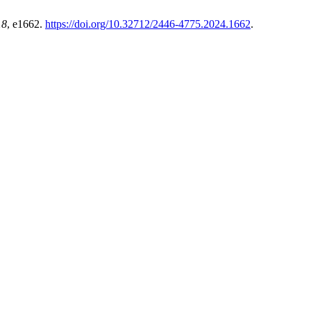
18
, e1662.
https://doi.org/10.32712/2446-4775.2024.1662
.