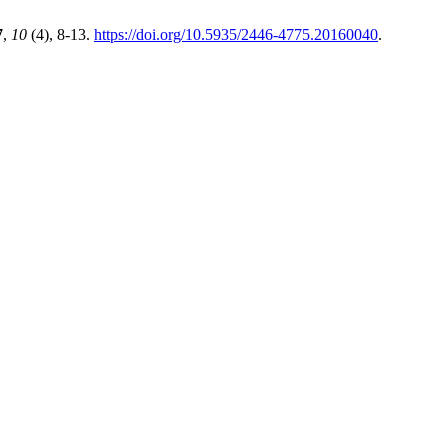
7
,
10
(4), 8-13.
https://doi.org/10.5935/2446-4775.20160040
.