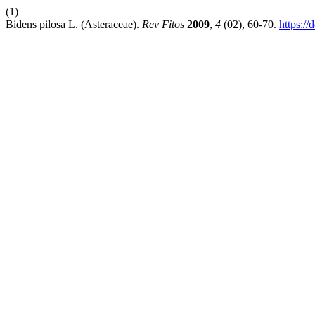
(1)
Bidens pilosa L. (Asteraceae).
Rev Fitos
2009
,
4
(02), 60-70.
https:/