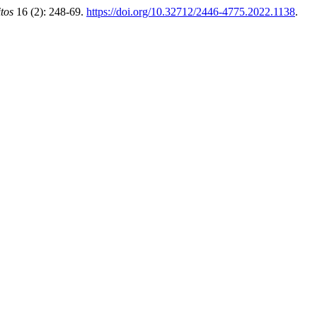
itos
16 (2): 248-69.
https://doi.org/10.32712/2446-4775.2022.1138
.