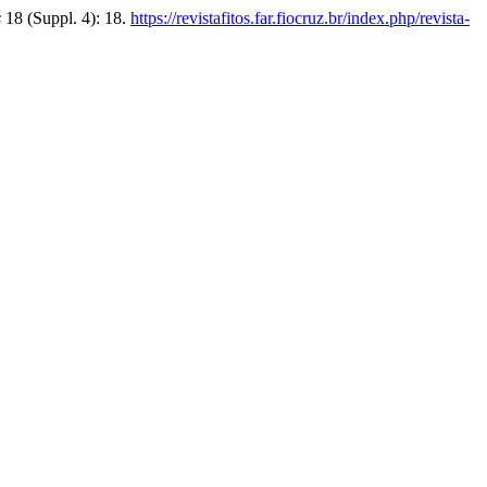
s
18 (Suppl. 4): 18.
https://revistafitos.far.fiocruz.br/index.php/revista-