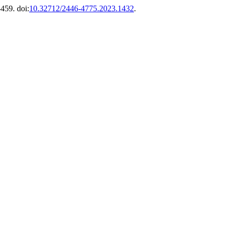
–459. doi:
10.32712/2446-4775.2023.1432
.