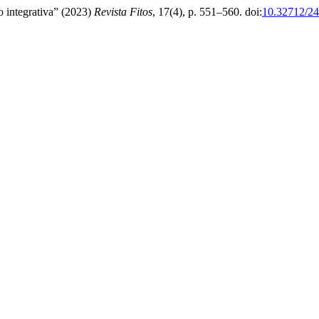
o integrativa” (2023)
Revista Fitos
, 17(4), p. 551–560. doi:
10.32712/2