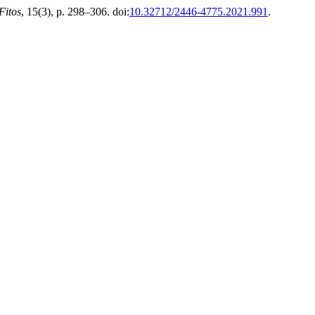
Fitos
, 15(3), p. 298–306. doi:
10.32712/2446-4775.2021.991
.