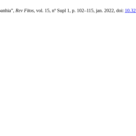
panhia”,
Rev Fitos
, vol. 15, nº Supl 1, p. 102–115, jan. 2022, doi:
10.32