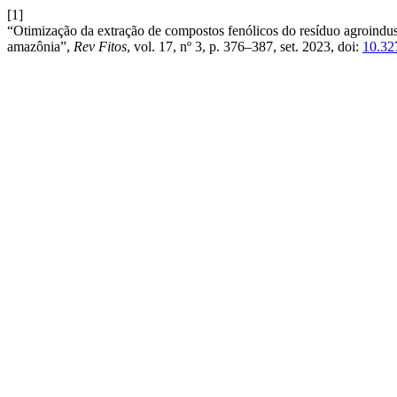
[1]
“Otimização da extração de compostos fenólicos do resíduo agroindu
amazônia”,
Rev Fitos
, vol. 17, nº 3, p. 376–387, set. 2023, doi:
10.32