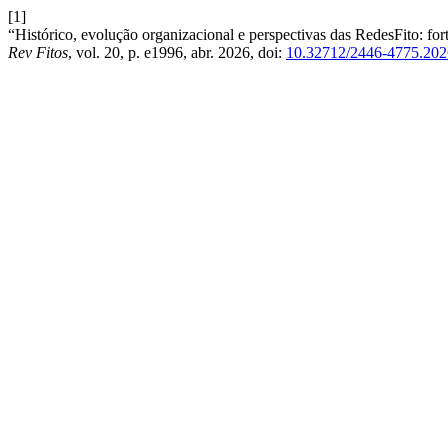
[1]
“Histórico, evolução organizacional e perspectivas das RedesFito: fo
Rev Fitos
, vol. 20, p. e1996, abr. 2026, doi:
10.32712/2446-4775.202