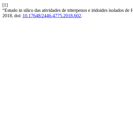
[1]
“Estudo in silico das atividades de triterpenos e iridoides isolados d
2018, doi:
10.17648/2446-4775.2018.602
.