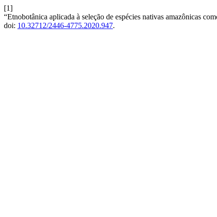
[1]
“Etnobotânica aplicada à seleção de espécies nativas amazônicas como
doi:
10.32712/2446-4775.2020.947
.