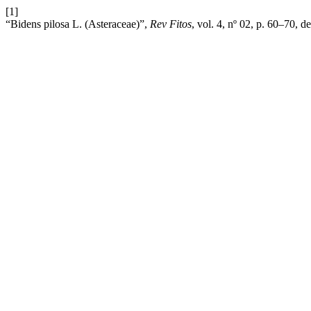
[1]
“Bidens pilosa L. (Asteraceae)”,
Rev Fitos
, vol. 4, nº 02, p. 60–70, d