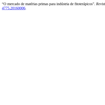
“O mercado de matérias primas para indústria de fitoterápicos”.
Revist
4775.20160006
.