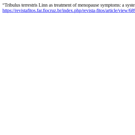
“Tribulus terrestris Linn as treatment of menopause symptoms: a syst
https://revistafitos.far.fiocruz.br/index.php/revista-fitos/article/view/68