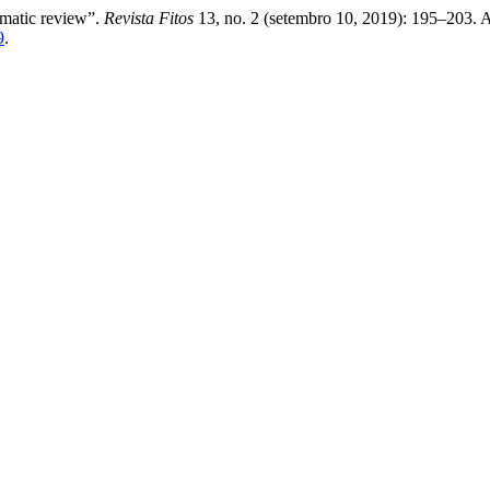
ematic review”.
Revista Fitos
13, no. 2 (setembro 10, 2019): 195–203. 
9
.