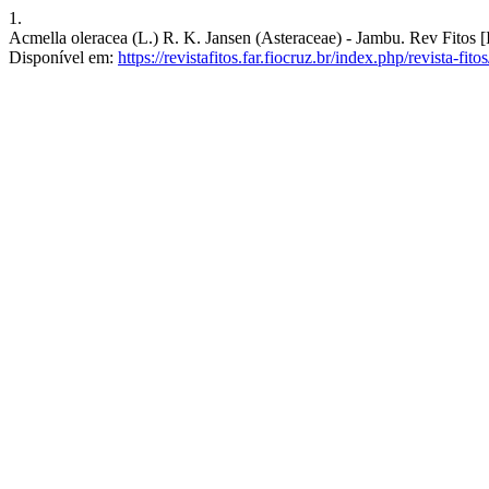
1.
Acmella oleracea (L.) R. K. Jansen (Asteraceae) - Jambu. Rev Fitos [
Disponível em:
https://revistafitos.far.fiocruz.br/index.php/revista-fito