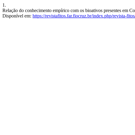
1.
Relação do conhecimento empírico com os bioativos presentes em Con
Disponível em:
https://revistafitos.far.fiocruz.br/index.php/revista-fit