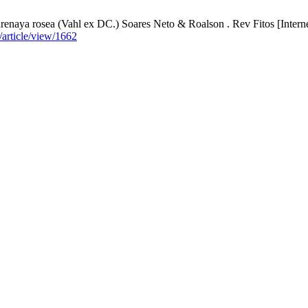
renaya rosea (Vahl ex DC.) Soares Neto & Roalson . Rev Fitos [Interne
os/article/view/1662