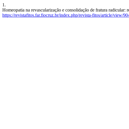
1.
Homeopatia na revascularização e consolidação de fratura radicular: r
https://revistafitos.far.fiocruz.br/index.php/revista-fitos/article/view/90