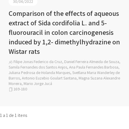
30/06/2022
Comparison of the effects of aqueous
extract of Sida cordifolia L. and 5-
fluorouracil in colon carcinogenesis
induced by 1,2- dimethylhydrazine on
Wistar rats
Filipe Jonas Federico da Cruz, Daniel Ferreira Almeida de Souza,
Samila Fernandes dos Santos Anjos, Ana Paula Fernandes Barbosa,
Juliana Pedrosa de Holanda Marques, Svetlana Maria Wanderley de
Barros, Antonio Euzebio Goulart Santana, Magna Suzana Alexandre
Moreira, Mario Jorge Jucá
169-180
1 a 1 de 1 itens