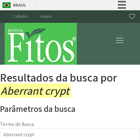
BRASIL
Simplifique!
Cadastro
Acesso
Comunica BR
Participe
Acesso à informação
Legislação
Canais
Resultados da busca por
Aberrant crypt
Parâmetros da busca
Termo de Busca