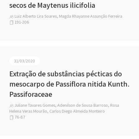
secos de Maytenus ilicifolia
Luiz Alberto Lira Soares, Magda Rhayanne Assunção Ferreira
191-206
31/03/2020
Extração de substâncias pécticas do
mesocarpo de Passiflora nitida Kunth.
Passiforaceae
Juliane Tavares Gomes, Adenilson de Sousa Barroso, Rosa
Helena Veras Mourão, Carlos Diego Almeida Monteiro
76-87