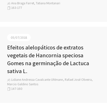
Ana Braga Farret, Tatiana Montanari
163-177
05/07/2018
Efeitos alelopáticos de extratos
vegetais de Hancornia speciosa
Gomes na germinação de Lactuca
sativa L.
Lidiane Andressa Cavalcante Uhlmann, Rafael José Oliveira,
Marcio Galdino Santos
147-160