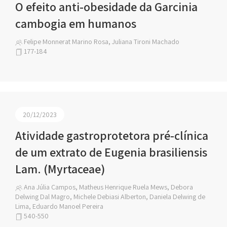
O efeito anti-obesidade da Garcinia
cambogia em humanos
Felipe Monnerat Marino Rosa, Juliana Tironi Machado
177-184
20/12/2023
Atividade gastroprotetora pré-clínica
de um extrato de Eugenia brasiliensis
Lam. (Myrtaceae)
Ana Júlia Campos, Matheus Henrique Ruela Mews, Debora
Delwing Dal Magro, Michele Debiasi Alberton, Daniela Delwing de
Lima, Eduardo Manoel Pereira
540-550