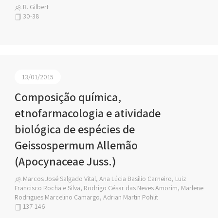
B. Gilbert
30-38
13/01/2015
Composição química,
etnofarmacologia e atividade
biológica de espécies de
Geissospermum Allemão
(Apocynaceae Juss.)
Marcos José Salgado Vital, Ana Lúcia Basílio Carneiro, Luiz
Francisco Rocha e Silva, Rodrigo César das Neves Amorim, Marlene
Rodrigues Marcelino Camargo, Adrian Martin Pohlit
137-146