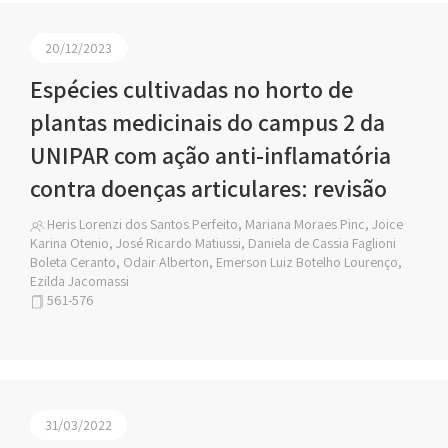
20/12/2023
Espécies cultivadas no horto de
plantas medicinais do campus 2 da
UNIPAR com ação anti-inflamatória
contra doenças articulares: revisão
Heris Lorenzi dos Santos Perfeito, Mariana Moraes Pinc, Joice
Karina Otenio, José Ricardo Matiussi, Daniela de Cassia Faglioni
Boleta Ceranto, Odair Alberton, Emerson Luiz Botelho Lourenço,
Ezilda Jacomassi
561-576
31/03/2022