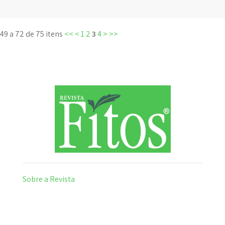
49 a 72 de 75 itens
<<
<
1
2
3
4
>
>>
Sobre a Revista