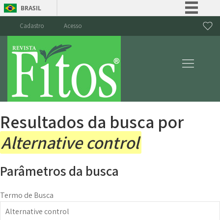
BRASIL
Simplifique!
Cadastro
Acesso
Comunica BR
Participe
Acesso à informação
Legislação
Canais
Resultados da busca por
Alternative control
Parâmetros da busca
Termo de Busca