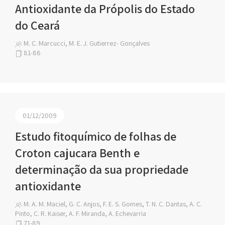
Antioxidante da Própolis do Estado
do Ceará
M. C. Marcucci, M. E. J. Gutierrez- Gonçalves
81-86
01/12/2009
Estudo fitoquímico de folhas de
Croton cajucara Benth e
determinação da sua propriedade
antioxidante
M. A. M. Maciel, G. C. Anjos, F. E. S. Gomes, T. N. C. Dantas, A. C.
Pinto, C. R. Kaiser, A. F. Miranda, A. Echevarria
71-89