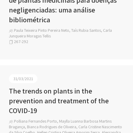
de plantas medicinais para doenças
negligenciadas: uma análise
bibliométrica
Paula Teixeira Pinto Pereira Neto, Taís Rubia Santos, Carla
Junqueira Moragas Tellis
267-292
31/03/2021
The trends on plants in the
prevention and treatment of the
COVID-19
Polliana Fernandes Porto, Maylla Luanna Barbosa Martins
Bragança, Bianca Rodrigues de Oliveira, Carla Cristine Nascimento
da Silva Coelho, Hellen Cristina Oliveira Amorim Serra, Alessandra