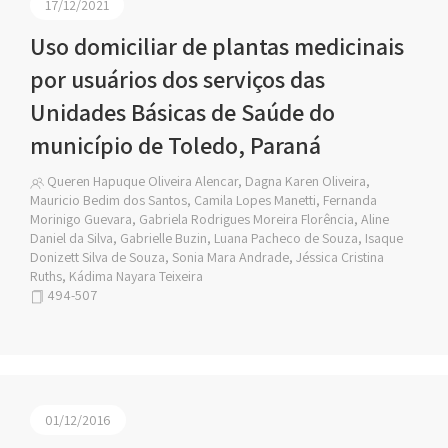
17/12/2021
Uso domiciliar de plantas medicinais
por usuários dos serviços das
Unidades Básicas de Saúde do
município de Toledo, Paraná
Queren Hapuque Oliveira Alencar, Dagna Karen Oliveira,
Mauricio Bedim dos Santos, Camila Lopes Manetti, Fernanda
Morinigo Guevara, Gabriela Rodrigues Moreira Florência, Aline
Daniel da Silva, Gabrielle Buzin, Luana Pacheco de Souza, Isaque
Donizett Silva de Souza, Sonia Mara Andrade, Jéssica Cristina
Ruths, Kádima Nayara Teixeira
494-507
01/12/2016