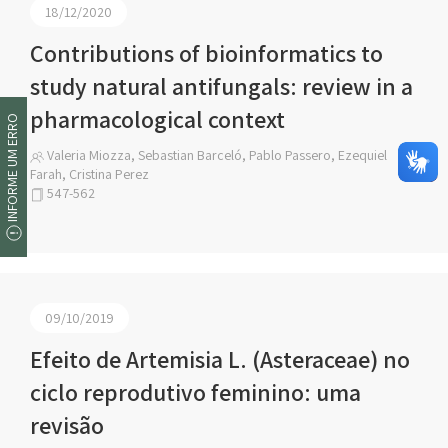
18/12/2020
Contributions of bioinformatics to
study natural antifungals: review in a
pharmacological context
INFORME UM ERRO
Valeria Miozza, Sebastian Barceló, Pablo Passero, Ezequiel
Farah, Cristina Perez
547-562
09/10/2019
Efeito de Artemisia L. (Asteraceae) no
ciclo reprodutivo feminino: uma
revisão