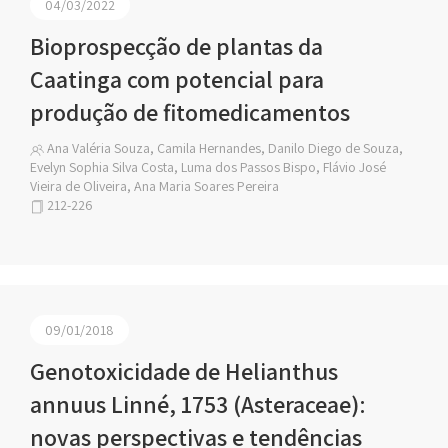
04/03/2022
Bioprospecção de plantas da
Caatinga com potencial para
produção de fitomedicamentos
Ana Valéria Souza, Camila Hernandes, Danilo Diego de Souza,
Evelyn Sophia Silva Costa, Luma dos Passos Bispo, Flávio José
Vieira de Oliveira, Ana Maria Soares Pereira
212-226
09/01/2018
Genotoxicidade de Helianthus
annuus Linné, 1753 (Asteraceae):
novas perspectivas e tendências