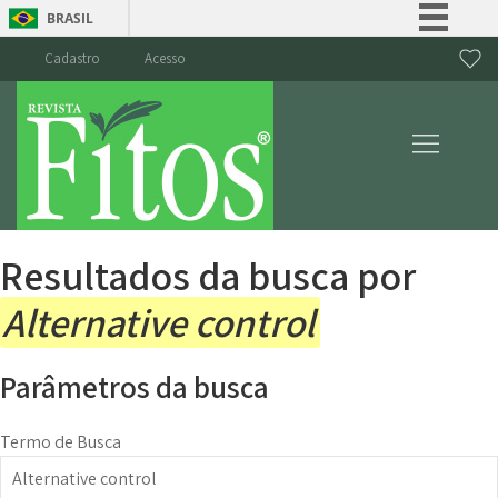
BRASIL
Simplifique!
Cadastro
Acesso
Comunica BR
Participe
Acesso à informação
Legislação
Canais
Resultados da busca por
Alternative control
Parâmetros da busca
Termo de Busca