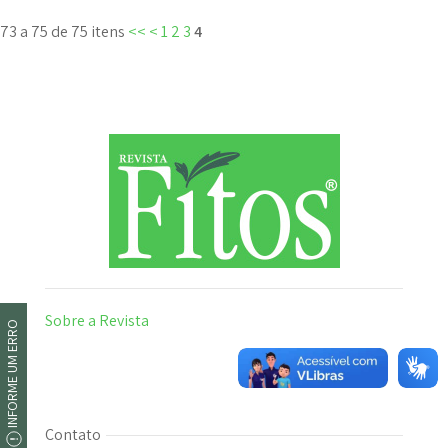
73 a 75 de 75 itens
<<
<
1
2
3
4
Sobre a Revista
INFORME UM ERRO
Contato