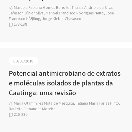
Marcelo Fabiano Gomes Boriollo, Thaísla Andriele da Silva,
Jeferson Júnior Silva, Manoel Francisco Rodrigues Netto, José
Francisco HÃ¶fling, Jorge Kleber Chavasco
173-188
09/01/2018
Potencial antimicrobiano de extratos
e moléculas isolados de plantas da
Caatinga: uma revisão
Maria Otammires Mota de Mesquita, Tatiana Maria Farias Pinto,
Raulzito Fernandes Moreira
216-230