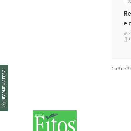
3
Re
e 
Po
1
1 a 3 de 3
INFORME UM ERRO