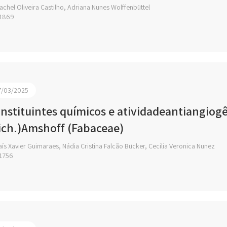
chel Oliveira Castilho, Adriana Nunes Wolffenbüttel
1869
7/03/2025
nstituintes químicos e atividadeantiangiog
ich.)Amshoff (Fabaceae)
ís Xavier Guimaraes, Nádia Cristina Falcão Bücker, Cecilia Veronica Nunez
1756