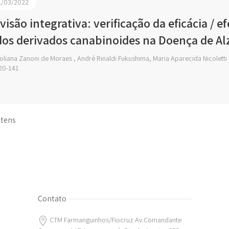
1/03/2022
visão integrativa: verificação da eficácia / 
dos derivados canabinoides na Doença de A
liana Zanoni de Moraes , André Rinaldi Fukushima, Maria Aparecida Nicoletti
20-141
 itens
Contato
CTM Farmanguinhos/Fiocruz Av.Comandante