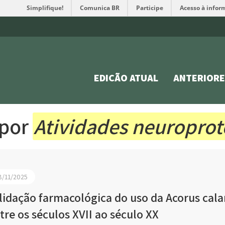
Simplifique!
Comunica BR
Participe
Acesso à infor
EDIÇÃO ATUAL
ANTERIORE
 por
Atividades neuroprot
8/11/2025
lidação farmacológica do uso da Acorus cala
tre os séculos XVII ao século XX