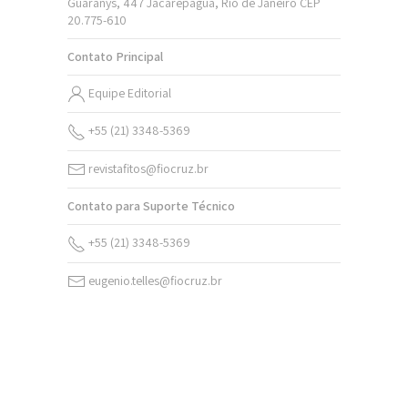
Guaranys, 447 Jacarepaguá, Rio de Janeiro CEP
20.775-610
Contato Principal
Equipe Editorial
+55 (21) 3348-5369
revistafitos@fiocruz.br
Contato para Suporte Técnico
+55 (21) 3348-5369
eugenio.telles@fiocruz.br
v. 20 n. 2 (2026)