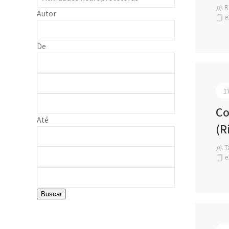
Ra
Autor
e
De
1
Co
Até
(R
Ta
e
Buscar