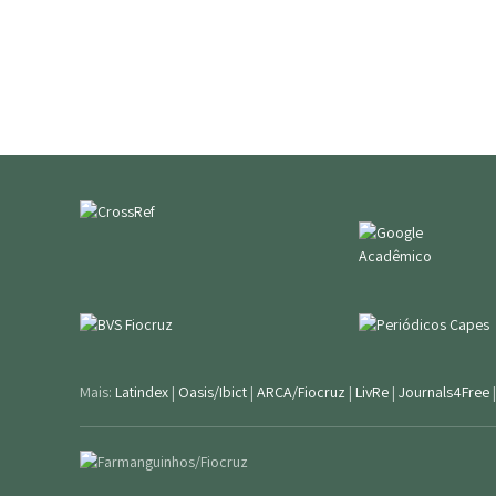
Mais:
Latindex
|
Oasis/Ibict
|
ARCA/Fiocruz
|
LivRe
|
Journals4Free