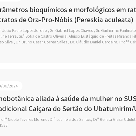
râmetros bioquímicos e morfológicos em rat
tratos de Ora-Pro-Nóbis (Pereskia aculeata)
. João Paulo Lopes Jordão , Sr. Gabriel Lopes Chaves , Sr. Guilherme Fantinato 
line Terra, Sr.ª Sofia de Castro Oliveira, Aluísio Eustáquio de Freitas Miranda F
so Silva , Dr. Bruno Cesar Correa Salles , Dr. Cláudio Daniel Cerdeira, Prof.ª G
0/06/2024
nobotânica aliada à saúde da mulher no S
adicional Caiçara do Sertão do Ubatumirim
of.ª Nicole Tavares Moreno, Drª Lucinéia dos Santos, Drª Renata Giassi Udulu
1533