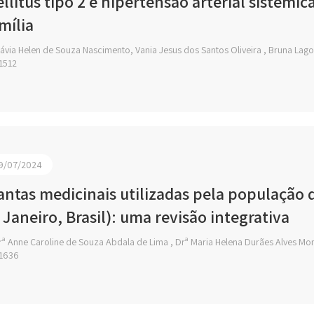
llitus tipo 2 e hipertensão arterial sistêm
mília
ávia Helen de Souza Nascimento, Vania Jesus dos Santos Oliveira , Bruna Lago
1512
9/07/2024
antas medicinais utilizadas pela população 
 Janeiro, Brasil): uma revisão integrativa
ª Anne Caroline de Souza Abdala de Lima , Drª Maria Helena Durães Alves Mo
1636