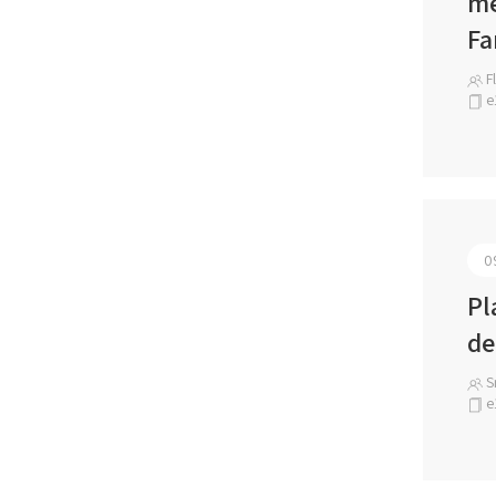
me
Fa
Fl
e
0
Pl
de
Sr
e