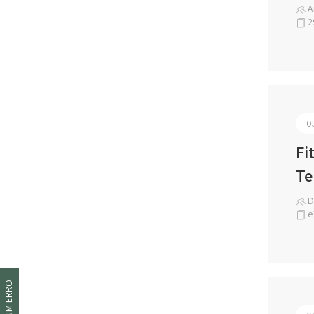
An
2
0
Fi
Te
Dr
e