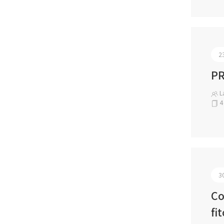
2
PR
La
4
3
Co
fi