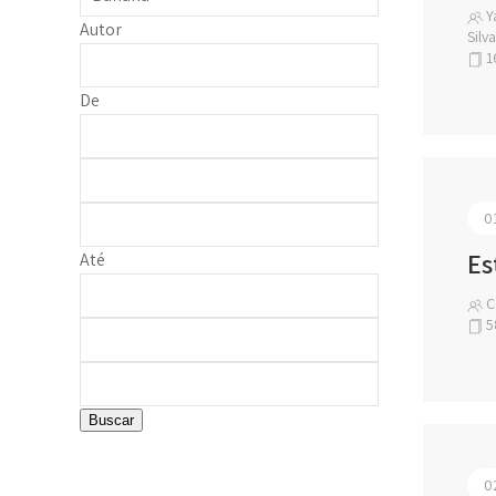
Ya
Autor
Silva
1
De
0
Es
Até
C.
5
Buscar
0