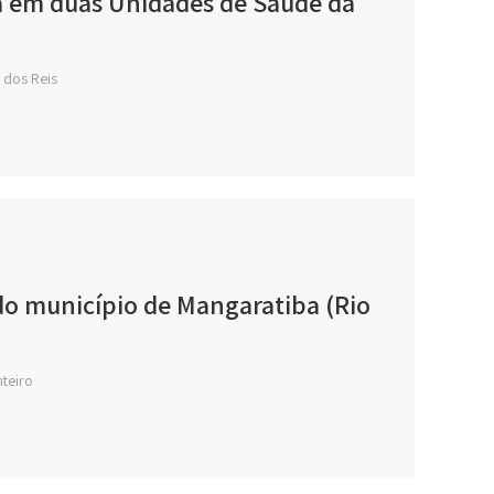
ica em duas Unidades de Saúde da
 dos Reis
do município de Mangaratiba (Rio
nteiro