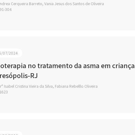
drea Cerqueira Barreto, Vania Jesus dos Santos de Oliveira
91-304
5/07/2024
toterapia no tratamento da asma em criança
resópolis-RJ
ª Isabel Cristina Vieira da Silva, Fabiana Rebelllo Oliveira
1623