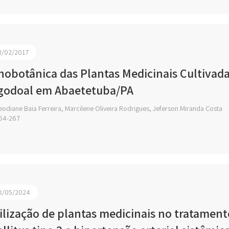
3/02/2017
nobotânica das Plantas Medicinais Cultivada
godoal em Abaetetuba/PA
odiane Baia Ferreira, Marcilene Oliveira Rodrigues, Jeferson Miranda Costa
54-267
8/05/2024
ilização de plantas medicinais no tratament