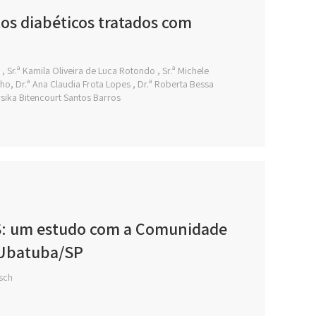
os diabéticos tratados com
, Sr.ª Kamila Oliveira de Luca Rotondo , Sr.ª Michele
ilho, Dr.ª Ana Claudia Frota Lopes , Dr.ª Roberta Bessa
érsika Bitencourt Santos Barros
US: um estudo com a Comunidade
/Ubatuba/SP
tsch