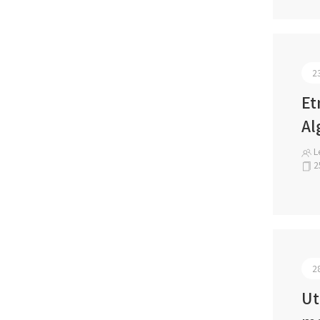
2
Et
Al
Le
2
2
Ut