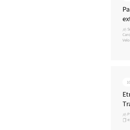
Pa
ex
Sr
Caro
Velo
1
Et
Tr
Pr
e