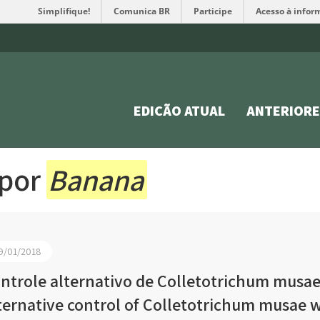
Simplifique!
Comunica BR
Participe
Acesso à infor
EDIÇÃO ATUAL
ANTERIORE
 por
Banana
9/01/2018
ntrole alternativo de Colletotrichum musae
ternative control of Colletotrichum musae w