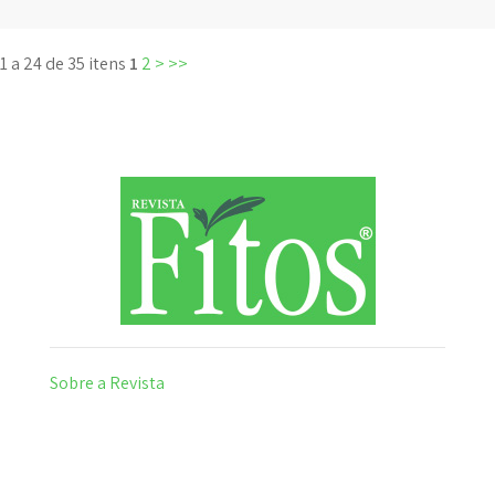
1 a 24 de 35 itens
1
2
>
>>
Sobre a Revista