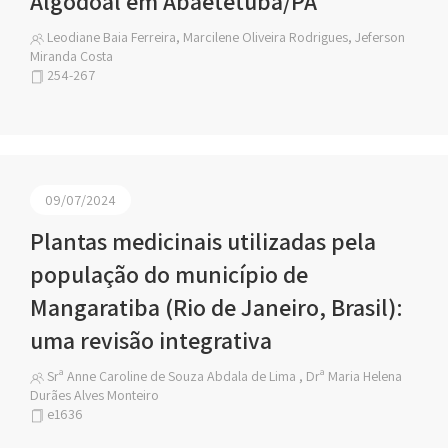
Algodoal em Abaetetuba/PA
Leodiane Baia Ferreira, Marcilene Oliveira Rodrigues, Jeferson
Miranda Costa
254-267
09/07/2024
Plantas medicinais utilizadas pela
população do município de
Mangaratiba (Rio de Janeiro, Brasil):
uma revisão integrativa
Srª Anne Caroline de Souza Abdala de Lima , Drª Maria Helena
Durães Alves Monteiro
e1636