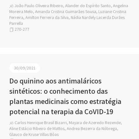
João Paulo Oliveira Ribeiro, Alander do Espírito Santo, Angelina
Moreira Melo, Amanda Cristina Guimarães Sousa, Luziane Cristina
Ferreira, Amilton Ferreira da Silva, Nádia Nardely Lacerda Durães
Parrella
270-277
30/09/2021
Do quinino aos antimaláricos
sintéticos: o conhecimento das
plantas medicinais como estratégia
potencial na terapia da CoVID-19
Carlos Henrique Brasil Bizarri, Mayara de Azeredo Rezende,
Aline Estácio Ribeiro de Mattos, Andrea Bezerra da Nóbrega,
Glauco de Kruse Villas Bôas