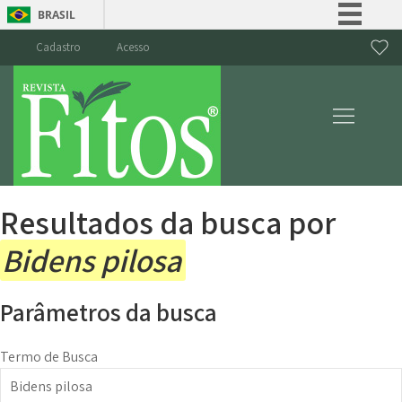
BRASIL
Simplifique!
Cadastro
Acesso
Comunica BR
Participe
Acesso à informação
Legislação
Canais
Resultados da busca por
Bidens pilosa
Parâmetros da busca
Termo de Busca