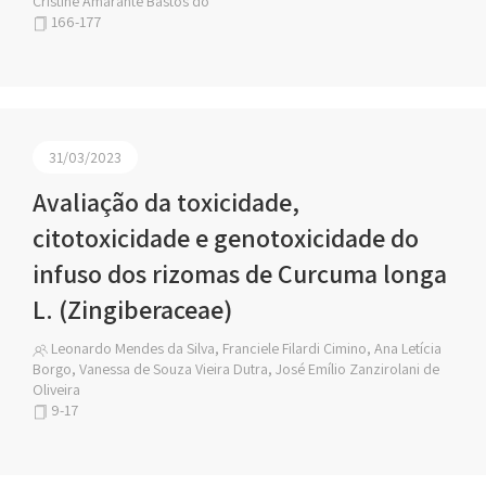
Cristine Amarante Bastos do
166-177
31/03/2023
Avaliação da toxicidade,
citotoxicidade e genotoxicidade do
infuso dos rizomas de Curcuma longa
L. (Zingiberaceae)
Leonardo Mendes da Silva, Franciele Filardi Cimino, Ana Letícia
Borgo, Vanessa de Souza Vieira Dutra, José Emílio Zanzirolani de
Oliveira
9-17