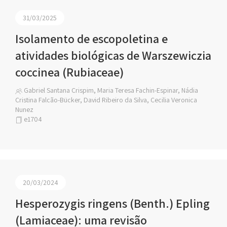
31/03/2025
Isolamento de escopoletina e
atividades biológicas de Warszewiczia
coccinea (Rubiaceae)
Gabriel Santana Crispim, Maria Teresa Fachin-Espinar, Nádia
Cristina Falcão-Bücker, David Ribeiro da Silva, Cecilia Veronica
Nunez
e1704
20/03/2024
Hesperozygis ringens (Benth.) Epling
(Lamiaceae): uma revisão