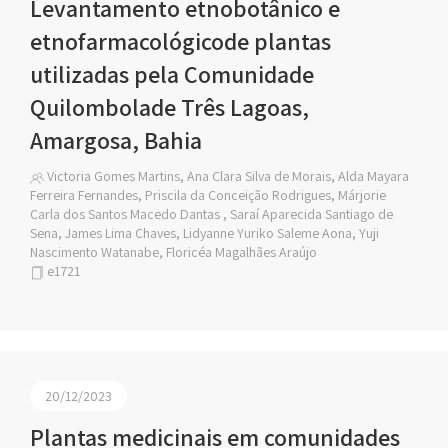
Levantamento etnobotânico e
etnofarmacológicode plantas
utilizadas pela Comunidade
Quilombolade Três Lagoas,
Amargosa, Bahia
Victoria Gomes Martins, Ana Clara Silva de Morais, Alda Mayara
Ferreira Fernandes, Priscila da Conceição Rodrigues, Márjorie
Carla dos Santos Macedo Dantas , Saraí Aparecida Santiago de
Sena, James Lima Chaves, Lidyanne Yuriko Saleme Aona, Yuji
Nascimento Watanabe, Floricéa Magalhães Araújo
e1721
20/12/2023
Plantas medicinais em comunidades