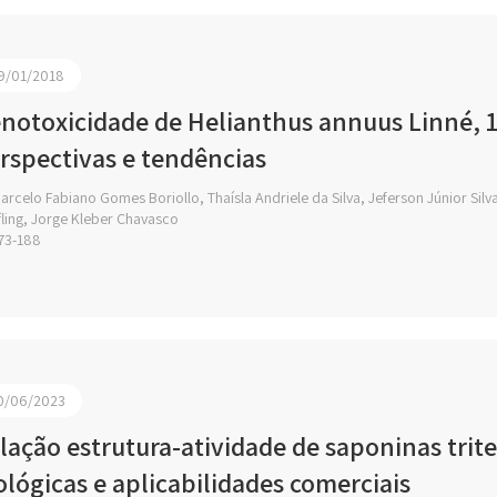
9/01/2018
notoxicidade de Helianthus annuus Linné, 1
rspectivas e tendências
rcelo Fabiano Gomes Boriollo, Thaísla Andriele da Silva, Jeferson Júnior Sil
ling, Jorge Kleber Chavasco
73-188
0/06/2023
lação estrutura-atividade de saponinas trit
ológicas e aplicabilidades comerciais