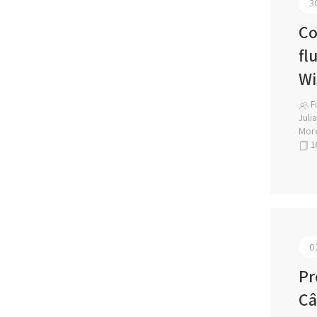
3
Co
fl
Wi
Fi
Juli
More
1
0
Pr
Câ