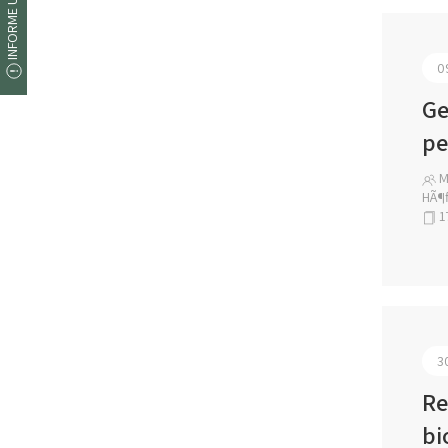
INFORME UM ERRO
0
Ge
pe
Ma
HÃ¶f
1
3
Re
bi