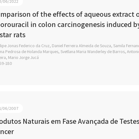
0/06/2022
mparison of the effects of aqueous extract of
uorouracil in colon carcinogenesis induced 
star rats
lipe Jonas Federico da Cruz, Daniel Ferreira Almeida de Souza, Samila Ferna
ana Pedrosa de Holanda Marques, Svetlana Maria Wanderley de Barros, Anton
ira, Mario Jorge Jucá
69-180
1/06/2007
odutos Naturais em Fase Avançada de Testes
ncer