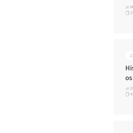
M
2
2
Hi
os
Dr
e