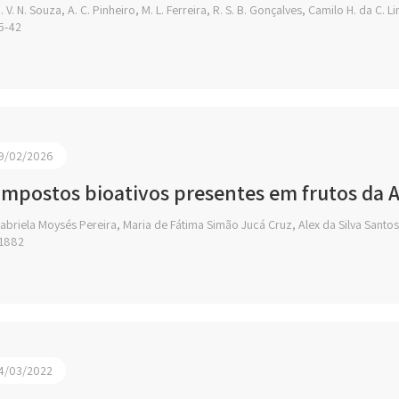
 V. N. Souza, A. C. Pinheiro, M. L. Ferreira, R. S. B. Gonçalves, Camilo H. da C. L
5-42
9/02/2026
mpostos bioativos presentes em frutos da
briela Moysés Pereira, Maria de Fátima Simão Jucá Cruz, Alex da Silva Santos
1882
4/03/2022