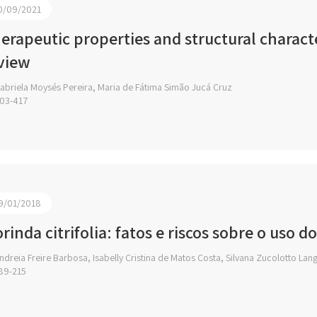
0/09/2021
erapeutic properties and structural characte
view
abriela Moysés Pereira, Maria de Fátima Simão Jucá Cruz
03-417
9/01/2018
rinda citrifolia: fatos e riscos sobre o uso d
dreia Freire Barbosa, Isabelly Cristina de Matos Costa, Silvana Zucolotto Lan
89-215