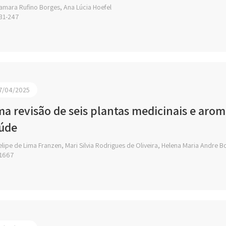
amara Rufino Borges, Ana Lúcia Hoefel
31-247
7/04/2025
a revisão de seis plantas medicinais e aromá
úde
lipe de Lima Franzen, Mari Silvia Rodrigues de Oliveira, Helena Maria Andre Bo
1667