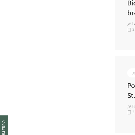
Bi
br
La
2
3
Po
St
Fá
3