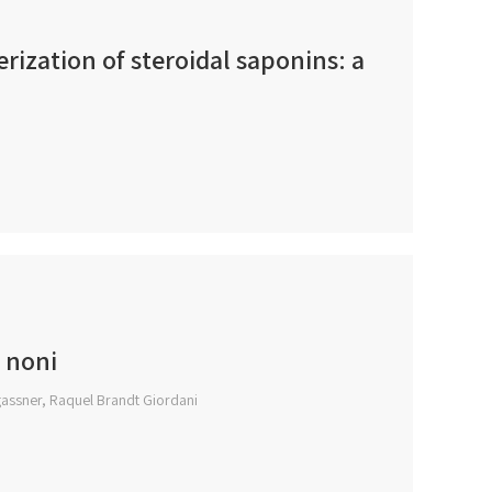
rization of steroidal saponins: a
o noni
gassner, Raquel Brandt Giordani