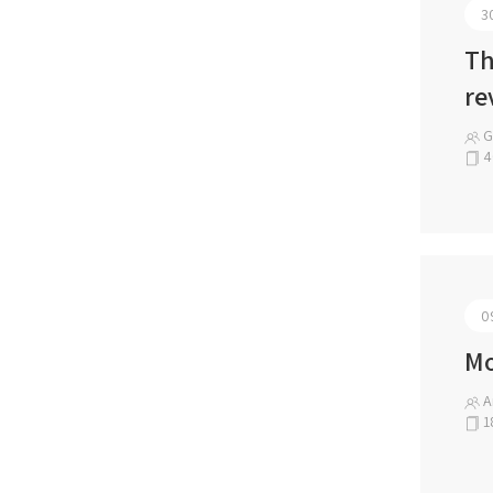
3
Th
re
G
4
0
Mo
An
1