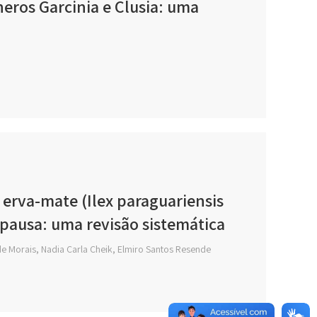
eros Garcinia e Clusia: uma
 erva-mate (Ilex paraguariensis
opausa: uma revisão sistemática
e Morais, Nadia Carla Cheik, Elmiro Santos Resende