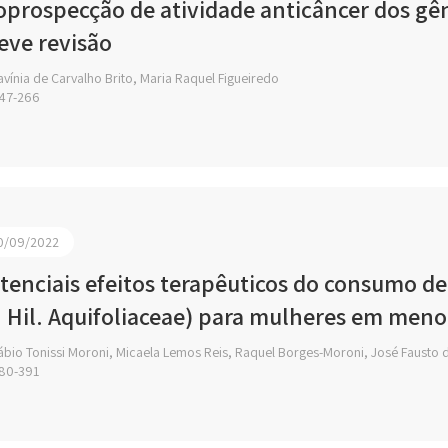
oprospecção de atividade anticâncer dos gên
eve revisão
vínia de Carvalho Brito, Maria Raquel Figueiredo
47-266
0/09/2022
tenciais efeitos terapêuticos do consumo de
. Hil. Aquifoliaceae) para mulheres em men
bio Tonissi Moroni, Micaela Lemos Reis, Raquel Borges-Moroni, José Fausto d
80-391