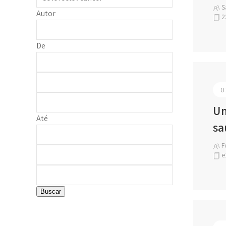
S
Autor
2
De
0
Um
Até
sa
Fe
e
Buscar