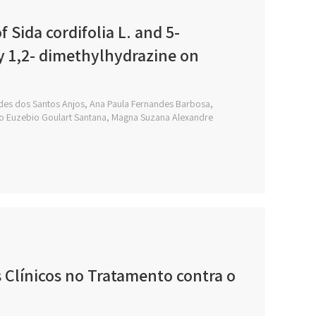
 Sida cordifolia L. and 5-
by 1,2- dimethylhydrazine on
ndes dos Santos Anjos, Ana Paula Fernandes Barbosa,
io Euzebio Goulart Santana, Magna Suzana Alexandre
 Clínicos no Tratamento contra o