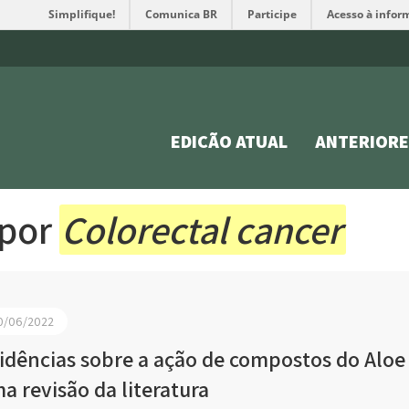
Simplifique!
Comunica BR
Participe
Acesso à infor
EDIÇÃO ATUAL
ANTERIORE
 por
Colorectal cancer
0/06/2022
idências sobre a ação de compostos do Aloe 
a revisão da literatura