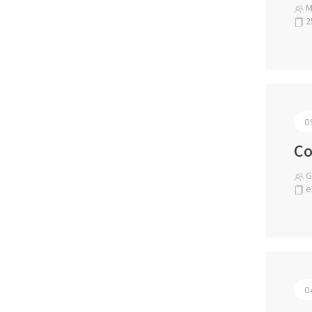
M.
2
0
Co
Ga
e
0