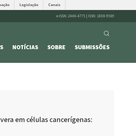
mação
Legislação
Canais
e-ISSN: 2446-4775 | ISSN: 1808-9569
S
NOTÍCIAS
SOBRE
SUBMISSÕES
vera em células cancerígenas: