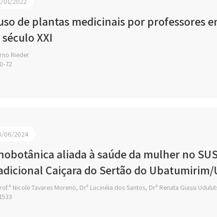
1/01/2022
uso de plantas medicinais por professores em
 século XXI
rno Rieder
0-72
0/06/2024
nobotânica aliada à saúde da mulher no S
adicional Caiçara do Sertão do Ubatumirim
of.ª Nicole Tavares Moreno, Drª Lucinéia dos Santos, Drª Renata Giassi Udulu
1533