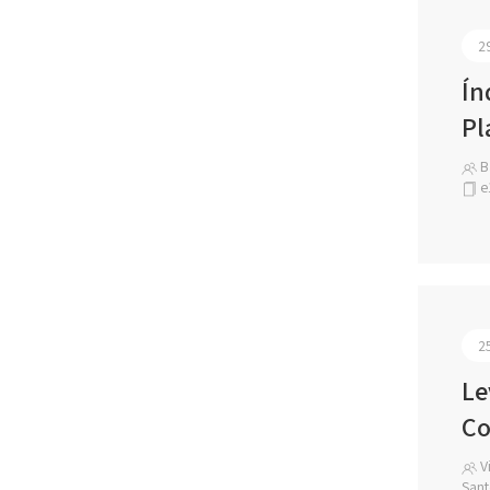
2
Ín
Pl
B
e
2
Le
Co
Vi
Sant