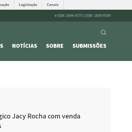
mação
Legislação
Canais
e-ISSN: 2446-4775 | ISSN: 1808-9569
S
NOTÍCIAS
SOBRE
SUBMISSÕES
gico Jacy Rocha com venda
s