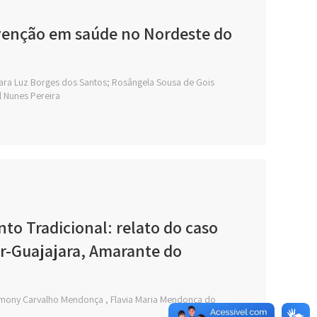
venção em saúde no Nordeste do
lara Luz Borges dos Santos; Rosângela Sousa de Gois
l Nunes Pereira
to Tradicional: relato do caso
r-Guajajara, Amarante do
 Simony Carvalho Mendonça , Flavia Maria Mendonça do