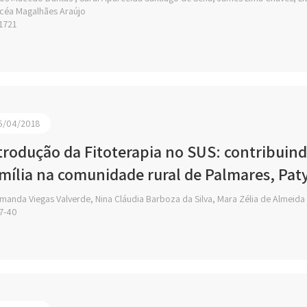
icéa Magalhães Araújo
1721
5/04/2018
trodução da Fitoterapia no SUS: contribuind
mília na comunidade rural de Palmares, Paty
manda Viegas Valverde, Nina Cláudia Barboza da Silva, Mara Zélia de Almeida
7-40