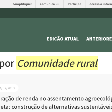
Simplifique!
Comunica BR
Participe
Acesso à infor
EDIÇÃO ATUAL
ANTERIORE
 por
Comunidade rural
8/07/2019
ração de renda no assentamento agroecoló
reta: construção de alternativas sustentávei