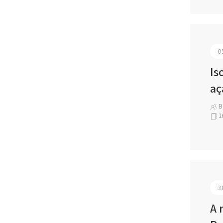
0
Is
aç
Bá
1
3
A 