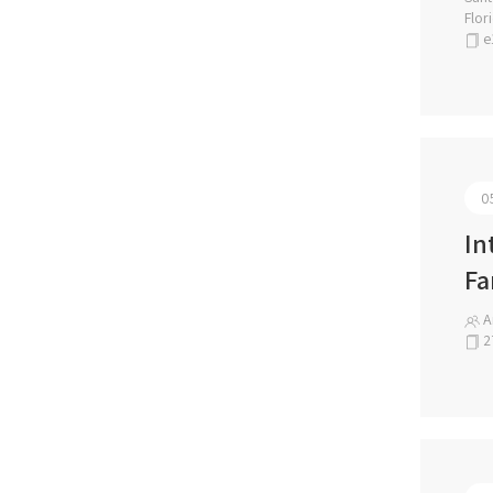
Flor
e
0
In
Fa
A
2