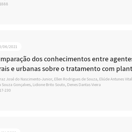
1888
0/06/2021
mparação dos conhecimentos entre agentes
rais e urbanas sobre o tratamento com plan
az José do Nascimento-Junior, Ellen Rodrigues de Souza, Eliúde Antunes Vital
a Souza Gonçalves, Lidione Brito Souto, Denes Dantas Vieira
17-230