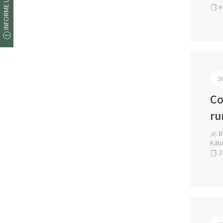
INFORME UM ERRO
e
3
Co
ru
Br
Káti
2