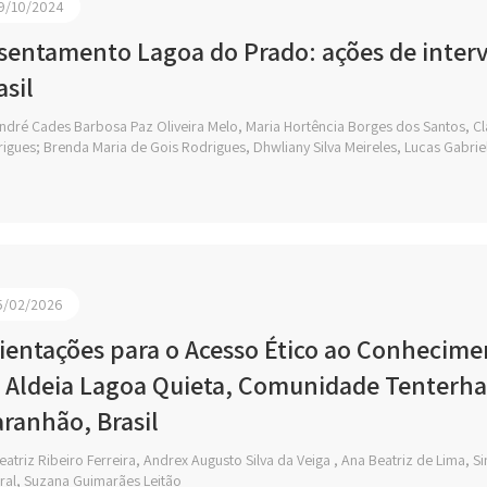
9/10/2024
sentamento Lagoa do Prado: ações de inter
asil
ndré Cades Barbosa Paz Oliveira Melo, Maria Hortência Borges dos Santos, C
igues; Brenda Maria de Gois Rodrigues, Dhwliany Silva Meireles, Lucas Gabrie
5/02/2026
ientações para o Acesso Ético ao Conhecimen
 Aldeia Lagoa Quieta, Comunidade Tenterha
ranhão, Brasil
atriz Ribeiro Ferreira, Andrex Augusto Silva da Veiga , Ana Beatriz de Lima,
al, Suzana Guimarães Leitão