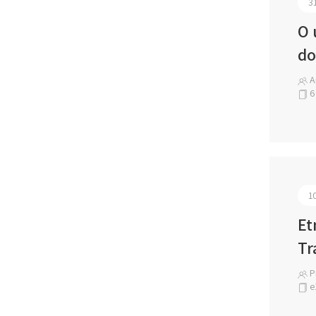
3
O 
do
A
6
1
Et
Tr
Pr
e