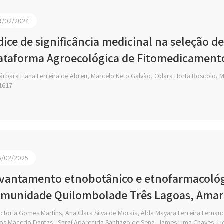
9/02/2024
dice de significância medicinal na seleção d
ataforma Agroecológica de Fitomedicamento
árbara Liana Ferreira de Abreu, Marcelo Neto Galvão, Odara Horta Boscolo, 
1617
5/02/2025
vantamento etnobotânico e etnofarmacológi
munidade Quilombolade Três Lagoas, Amar
ctoria Gomes Martins, Ana Clara Silva de Morais, Alda Mayara Ferreira Fernan
os Macedo Dantas , Saraí Aparecida Santiago de Sena, James Lima Chaves, L