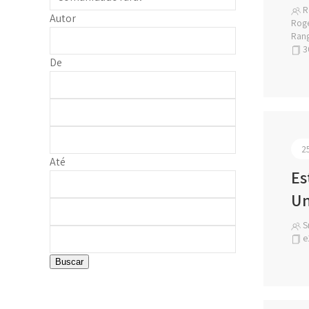
Ro
Autor
Rogé
Rang
3
De
2
Até
Es
Un
Sr
e
Buscar