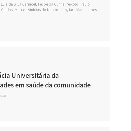
 Luiz da Silva Carnicel, Felipe da Cunha Peixoto, Paulo
s Caldas, Marcos Vinícius do Nascimento, Iara Maria Lopes
cia Universitária da
idades em saúde da comunidade
guiar