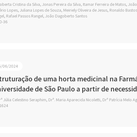
berta Cristina da Silva, Jonas Pereira da Silva, Itamar Ferreira de Matos, João
rio Lopes, Juliana Lopes de Souza, Meiriely Oliveira de Jesus, Ronaldo Basto
el, Rafael Passos Rangel, João Dagoberto Santos
0-36
5/06/2024
truturação de uma horta medicinal na Farmá
iversidade de São Paulo a partir de necess
ª Júlia Celestino Seraphim, Drª. Maria Aparecida Nicoletti, Drª Patrícia Melo A
1624