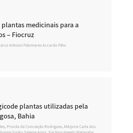
e plantas medicinais para a
s – Fiocruz
Marco Antonio Palomares Accardo Filho
code plantas utilizadas pela
gosa, Bahia
des, Priscila da Conceição Rodrigues, Márjorie Carla dos
idyanne Yuriko Saleme Aona, Yuji Nascimento Watanabe,