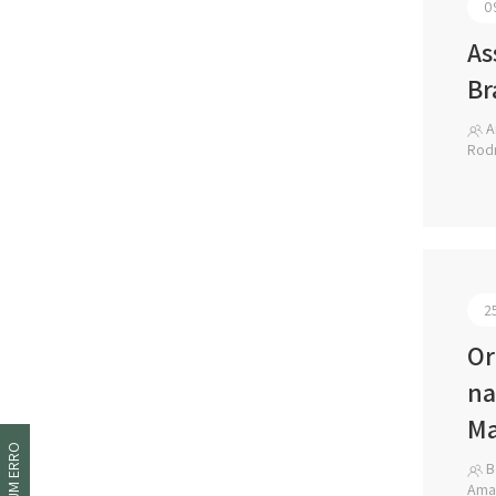
0
As
Br
A
Rodr
2
Or
na
Ma
Be
Amar