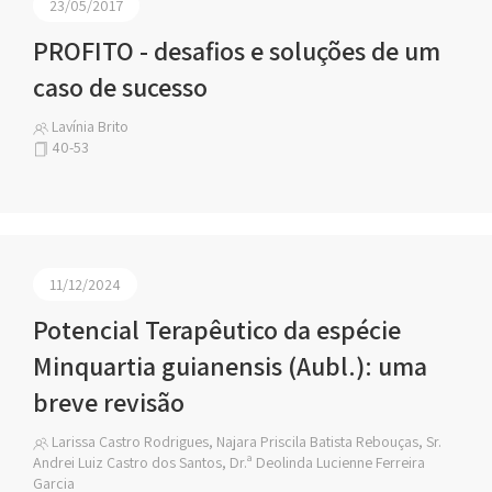
23/05/2017
PROFITO - desafios e soluções de um
caso de sucesso
Lavínia Brito
40-53
11/12/2024
Potencial Terapêutico da espécie
Minquartia guianensis (Aubl.): uma
breve revisão
Larissa Castro Rodrigues, Najara Priscila Batista Rebouças, Sr.
Andrei Luiz Castro dos Santos, Dr.ª Deolinda Lucienne Ferreira
Garcia