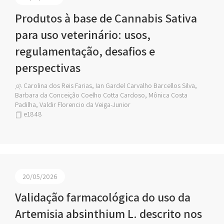
Produtos à base de Cannabis Sativa
para uso veterinário: usos,
regulamentação, desafios e
perspectivas
Carolina dos Reis Farias, Ian Gardel Carvalho Barcellos Silva,
Barbara da Conceição Coelho Cotta Cardoso, Mônica Costa
Padilha, Valdir Florencio da Veiga-Junior
e1848
20/05/2026
Validação farmacológica do uso da
Artemisia absinthium L. descrito nos