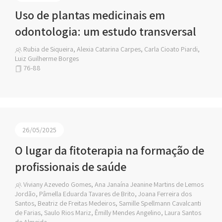
Uso de plantas medicinais em
odontologia: um estudo transversal
Rubia de Siqueira, Alexia Catarina Carpes, Carla Cioato Piardi,
Luiz Guilherme Borges
76-88
26/05/2025
O lugar da fitoterapia na formação de
profissionais de saúde
Viviany Azevedo Gomes, Ana Janaína Jeanine Martins de Lemos
Jordão, Pâmella Eduarda Tavares de Brito, Joana Ferreira dos
Santos, Beatriz de Freitas Medeiros, Samille Spellmann Cavalcanti
de Farias, Saulo Rios Mariz, Êmilly Mendes Angelino, Laura Santos