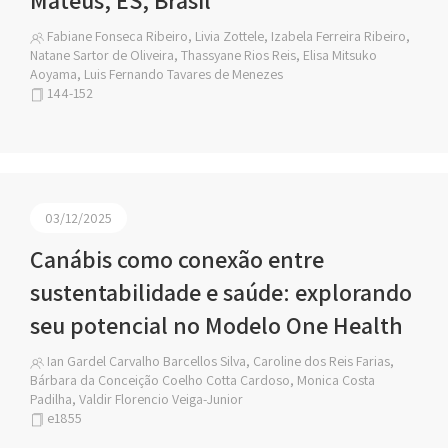
Mateus, ES, Brasil
Fabiane Fonseca Ribeiro, Livia Zottele, Izabela Ferreira Ribeiro,
Natane Sartor de Oliveira, Thassyane Rios Reis, Elisa Mitsuko
Aoyama, Luis Fernando Tavares de Menezes
144-152
03/12/2025
Canábis como conexão entre
sustentabilidade e saúde: explorando
seu potencial no Modelo One Health
Ian Gardel Carvalho Barcellos Silva, Caroline dos Reis Farias,
Bárbara da Conceição Coelho Cotta Cardoso, Monica Costa
Padilha, Valdir Florencio Veiga-Junior
e1855