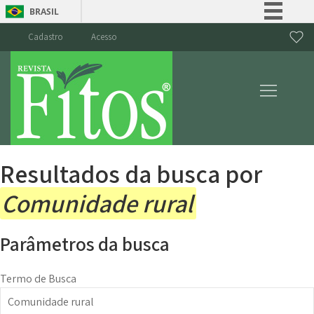
BRASIL
Simplifique!
Cadastro
Acesso
Comunica BR
Participe
Acesso à informação
Legislação
Canais
Resultados da busca por
Comunidade rural
Parâmetros da busca
Termo de Busca