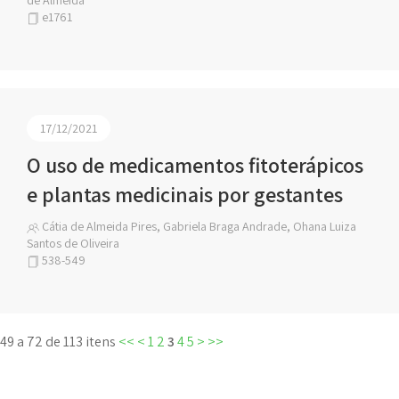
de Almeida
e1761
17/12/2021
O uso de medicamentos fitoterápicos
e plantas medicinais por gestantes
Cátia de Almeida Pires, Gabriela Braga Andrade, Ohana Luiza
Santos de Oliveira
538-549
49 a 72 de 113 itens
<<
<
1
2
3
4
5
>
>>