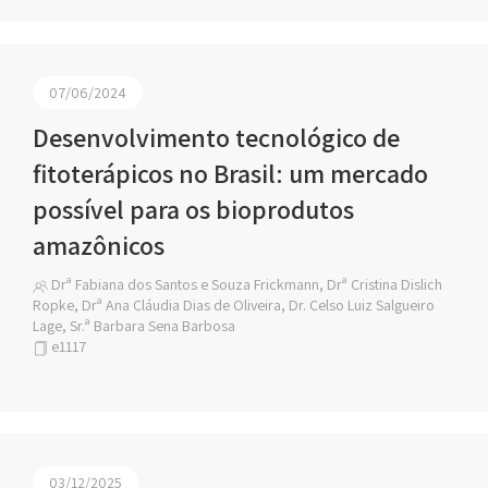
07/06/2024
Desenvolvimento tecnológico de
fitoterápicos no Brasil: um mercado
possível para os bioprodutos
amazônicos
Drª Fabiana dos Santos e Souza Frickmann, Drª Cristina Dislich
Ropke, Drª Ana Cláudia Dias de Oliveira, Dr. Celso Luiz Salgueiro
Lage, Sr.ª Barbara Sena Barbosa
e1117
03/12/2025