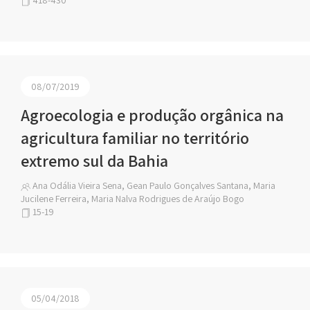
418-430
08/07/2019
Agroecologia e produção orgânica na
agricultura familiar no território
extremo sul da Bahia
Ana Odália Vieira Sena, Gean Paulo Gonçalves Santana, Maria
Jucilene Ferreira, Maria Nalva Rodrigues de Araújo Bogo
15-19
05/04/2018