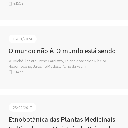
e1597
16/01/2024
O mundo não é. O mundo está sendo
Michè¨le Sato, Irene Carniatto, Taiane Aparecida Ribeiro
Nepomoceno, Jakeline Modesta Almeida Fachin
e1465
23/02/2017
Etnobotânica das Plantas Medicinais