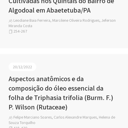
Cultivadas nos Quintais do Bairro de
Algodoal em Abaetetuba/PA
Leodiane Baia Ferreira, Marcilene Oliveira Rodrigues, Jeferson
Miranda Costa
254-267
20/12/2022
Aspectos anatômicos e da
composição do óleo essencial da
folha de Triphasia trifolia (Burm. F.)
P. Wilson (Rutaceae)
Felipe Marciano Soares, Carlos Alexandre Marques, Helena de
Souza Torquilho