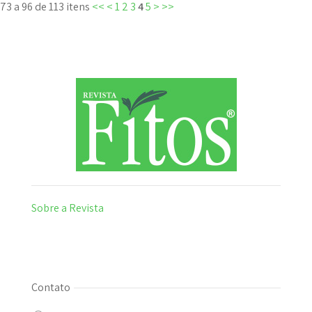
73 a 96 de 113 itens
<<
<
1
2
3
4
5
>
>>
Sobre a Revista
Contato