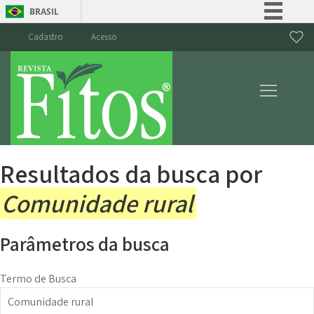
BRASIL
Simplifique!
Cadastro
Acesso
Comunica BR
Participe
Acesso à informação
Legislação
Canais
Resultados da busca por
Comunidade rural
Parâmetros da busca
Termo de Busca