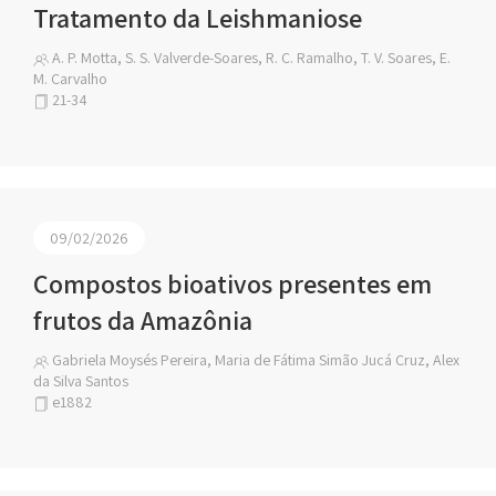
Tratamento da Leishmaniose
A. P. Motta, S. S. Valverde-Soares, R. C. Ramalho, T. V. Soares, E.
M. Carvalho
21-34
09/02/2026
Compostos bioativos presentes em
frutos da Amazônia
Gabriela Moysés Pereira, Maria de Fátima Simão Jucá Cruz, Alex
da Silva Santos
e1882