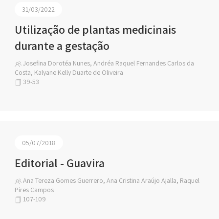
31/03/2022
Utilização de plantas medicinais
durante a gestação
Josefina Dorotéa Nunes, Andréa Raquel Fernandes Carlos da
Costa, Kalyane Kelly Duarte de Oliveira
39-53
05/07/2018
Editorial - Guavira
Ana Tereza Gomes Guerrero, Ana Cristina Araújo Ajalla, Raquel
Pires Campos
107-109