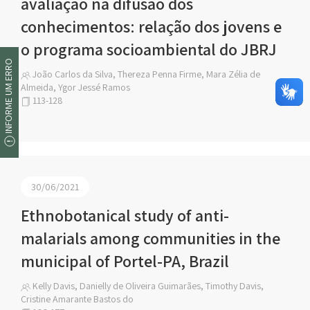
avaliação na difusão dos
conhecimentos: relação dos jovens e
o programa socioambiental do JBRJ
INFORME UM ERRO
João Carlos da Silva, Thereza Penna Firme, Mara Zélia de
Almeida, Ygor Jessé Ramos
113-128
30/06/2021
Ethnobotanical study of anti-
malarials among communities in the
municipal of Portel-PA, Brazil
Kelly Davis, Danielly de Oliveira Guimarães, Timothy Davis,
Cristine Amarante Bastos do