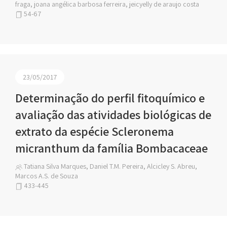
fraga, joana angélica barbosa ferreira, jeicyelly de araujo costa
54-67
23/05/2017
Determinação do perfil fitoquímico e
avaliação das atividades biológicas de
extrato da espécie Scleronema
micranthum da família Bombacaceae
Tatiana Silva Marques, Daniel T.M. Pereira, Alcicley S. Abreu,
Marcos A.S. de Souza
433-445