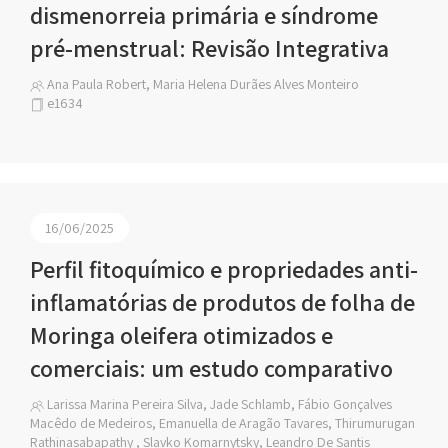
dismenorreia primária e síndrome
pré-menstrual: Revisão Integrativa
Ana Paula Robert, Maria Helena Durães Alves Monteiro
e1634
16/06/2025
Perfil fitoquímico e propriedades anti-
inflamatórias de produtos de folha de
Moringa oleifera otimizados e
comerciais: um estudo comparativo
Larissa Marina Pereira Silva, Jade Schlamb, Fábio Gonçalves
Macêdo de Medeiros, Emanuella de Aragão Tavares, Thirumurugan
Rathinasabapathy , Slavko Komarnytsky, Leandro De Santis