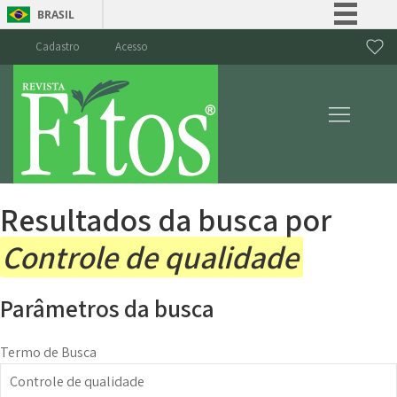
BRASIL
Simplifique!
Cadastro
Acesso
Comunica BR
Participe
Acesso à informação
Legislação
Canais
Resultados da busca por
Controle de qualidade
Parâmetros da busca
Termo de Busca