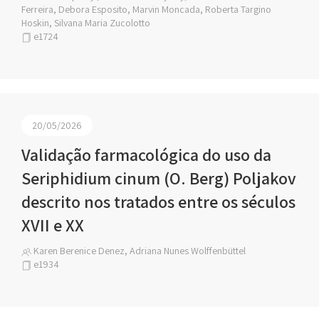
Ferreira, Debora Esposito, Marvin Moncada, Roberta Targino
Hoskin, Silvana Maria Zucolotto
e1724
20/05/2026
Validação farmacológica do uso da
Seriphidium cinum (O. Berg) Poljakov
descrito nos tratados entre os séculos
XVII e XX
Karen Berenice Denez, Adriana Nunes Wolffenbüttel
e1934