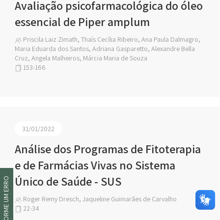
Avaliação psicofarmacológica do óleo
essencial de Piper amplum
Priscila Laiz Zimath, Thaís Cecília Ribeiro, Ana Paula Dalmagro,
Maria Eduarda dos Santos, Adriana Gasparetto, Alexandre Bella
Cruz, Angela Malheiros, Márcia Maria de Souza
153-166
31/01/2022
Análise dos Programas de Fitoterapia
e de Farmácias Vivas no Sistema
Único de Saúde - SUS
INFORME UM ERRO
Roger Remy Dresch, Jaqueline Guimarães de Carvalho
22-34