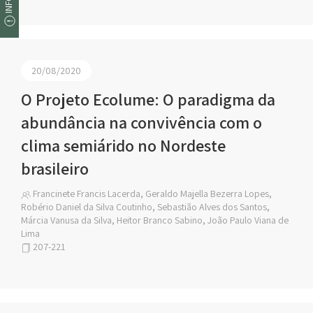
20/08/2020
O Projeto Ecolume: O paradigma da
abundância na convivência com o
clima semiárido no Nordeste
brasileiro
Francinete Francis Lacerda, Geraldo Majella Bezerra Lopes,
Robério Daniel da Silva Coutinho, Sebastião Alves dos Santos,
Márcia Vanusa da Silva, Heitor Branco Sabino, João Paulo Viana de
Lima
207-221