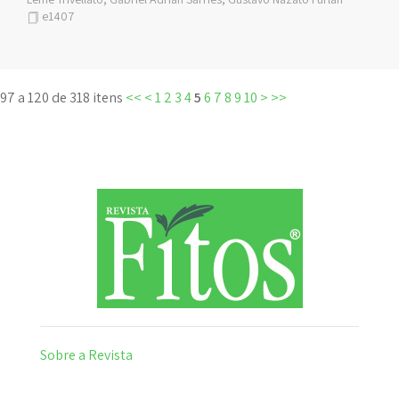
e1407
97 a 120 de 318 itens
<<
<
1
2
3
4
5
6
7
8
9
10
>
>>
Sobre a Revista