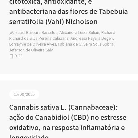
citotóxica, antioxidante, e
antibacteriana das flores de Tabebuia
serratifolia (Vahl) Nicholson
Izabel Bárbara Barcelos, Alexandra Luiza Bulian, Richard
Richard da Silva Pereira Calazans, Andressa Nayara Degen,
Lorraynie de Oliveira Alves, Fabiana de Oliveira Solla Sobral,
Jeferson de Oliveira Salvi
9-23
15/09/2025
Cannabis sativa L. (Cannabaceae):
ação do Canabidiol (CBD) no estresse
oxidativo, na resposta inflamatória e
longevidade