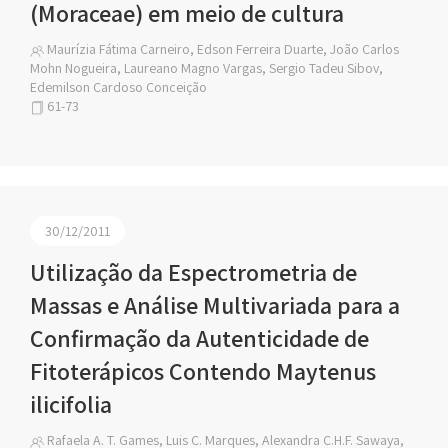
(Moraceae) em meio de cultura
Maurízia Fátima Carneiro, Edson Ferreira Duarte, João Carlos
Mohn Nogueira, Laureano Magno Vargas, Sergio Tadeu Sibov,
Edemilson Cardoso Conceição
61-73
30/12/2011
Utilização da Espectrometria de
Massas e Análise Multivariada para a
Confirmação da Autenticidade de
Fitoterápicos Contendo Maytenus
ilicifolia
Rafaela A. T. Games, Luis C. Marques, Alexandra C.H.F. Sawaya,