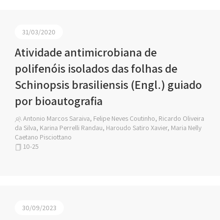
31/03/2020
Atividade antimicrobiana de
polifenóis isolados das folhas de
Schinopsis brasiliensis (Engl.) guiado
por bioautografia
Antonio Marcos Saraiva, Felipe Neves Coutinho, Ricardo Oliveira
da Silva, Karina Perrelli Randau, Haroudo Satiro Xavier, Maria Nelly
Caetano Pisciottano
10-25
30/09/2023